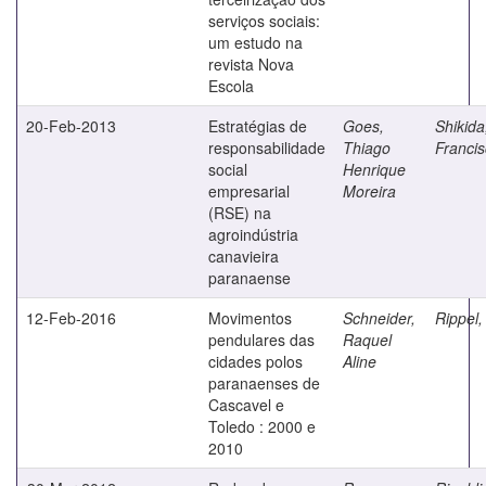
serviços sociais:
um estudo na
revista Nova
Escola
20-Feb-2013
Estratégias de
Goes,
Shikida
responsabilidade
Thiago
Francis
social
Henrique
empresarial
Moreira
(RSE) na
agroindústria
canavieira
paranaense
12-Feb-2016
Movimentos
Schneider,
Rippel,
pendulares das
Raquel
cidades polos
Aline
paranaenses de
Cascavel e
Toledo : 2000 e
2010