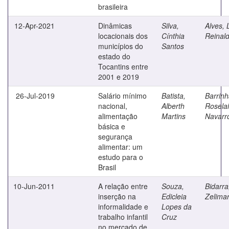
brasileira
12-Apr-2021
Dinâmicas
Silva,
Alves, 
locacionais dos
Cínthia
Reinal
municípios do
Santos
estado do
Tocantins entre
2001 e 2019
26-Jul-2019
Salário mínimo
Batista,
Barrinh
nacional,
Alberth
Rosela
alimentação
Martins
Navarr
básica e
segurança
alimentar: um
estudo para o
Brasil
10-Jun-2011
A relação entre
Souza,
Bidarra
inserção na
Edicleia
Zelima
informalidade e
Lopes da
trabalho infantil
Cruz
no mercado de