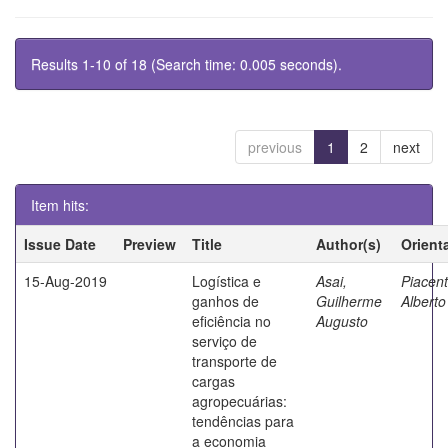
Results 1-10 of 18 (Search time: 0.005 seconds).
previous
1
2
next
Item hits:
Issue Date
Preview
Title
Author(s)
Orient
15-Aug-2019
Logística e
Asai,
Piacent
ganhos de
Guilherme
Alberto
eficiência no
Augusto
serviço de
transporte de
cargas
agropecuárias:
tendências para
a economia