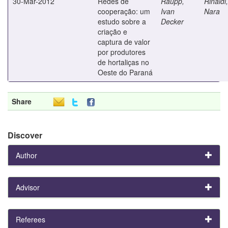
30-Mar-2012
Redes de
Raupp,
Rinaldi
cooperação: um
Ivan
Nara
estudo sobre a
Decker
criação e
captura de valor
por produtores
de hortaliças no
Oeste do Paraná
Share
Discover
Author
Advisor
Referees