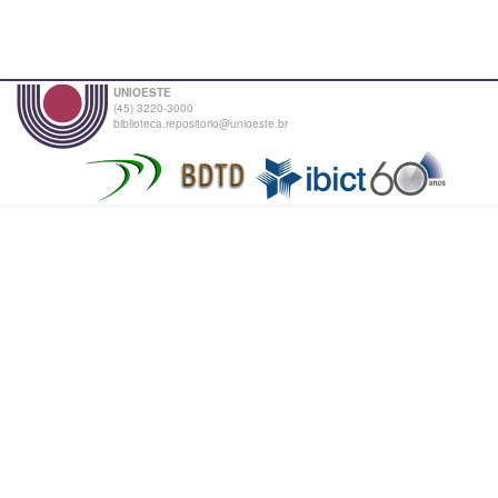
UNIOESTE
(45) 3220-3000
biblioteca.repositorio@unioeste.br