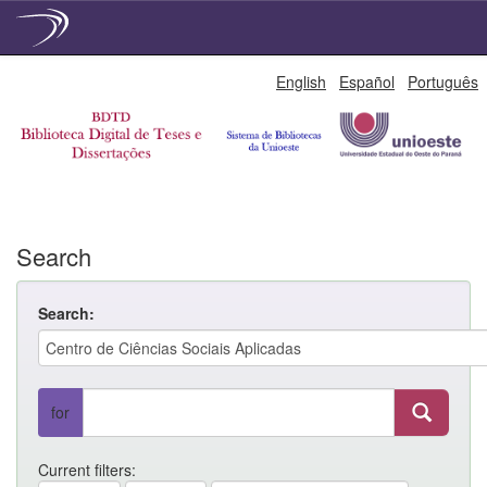
Skip
English
Español
Português
navigation
Search
Search:
for
Current filters: