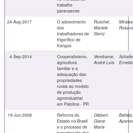
trabalho
paranaense
24-Aug-2017
O adoecimento
Ruschel,
Mirales
dos
Mariele
Rosan
trabalhadores de
Stertz
frigorífico de
frangos
4-Sep-2014
Cooperativismo,
Vendrame,
Schalle
agricultura
André Luís
Erneld
familiar e a
adequação das
propriedades
rurais ao modelo
de produção
agroindustrial
em Palotina - PR
19-Jun-2008
Reforma do
Gibbert,
Batista
Estado no Brasil
Giane
Aparec
e o processo de
Maria
terceirização dos