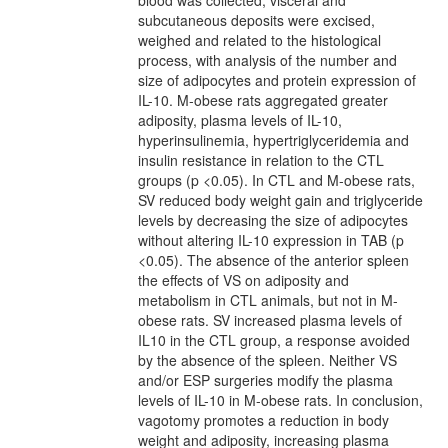
subcutaneous deposits were excised,
weighed and related to the histological
process, with analysis of the number and
size of adipocytes and protein expression of
IL-10. M-obese rats aggregated greater
adiposity, plasma levels of IL-10,
hyperinsulinemia, hypertriglyceridemia and
insulin resistance in relation to the CTL
groups (p <0.05). In CTL and M-obese rats,
SV reduced body weight gain and triglyceride
levels by decreasing the size of adipocytes
without altering IL-10 expression in TAB (p
<0.05). The absence of the anterior spleen
the effects of VS on adiposity and
metabolism in CTL animals, but not in M-
obese rats. SV increased plasma levels of
IL10 in the CTL group, a response avoided
by the absence of the spleen. Neither VS
and/or ESP surgeries modify the plasma
levels of IL-10 in M-obese rats. In conclusion,
vagotomy promotes a reduction in body
weight and adiposity, increasing plasma