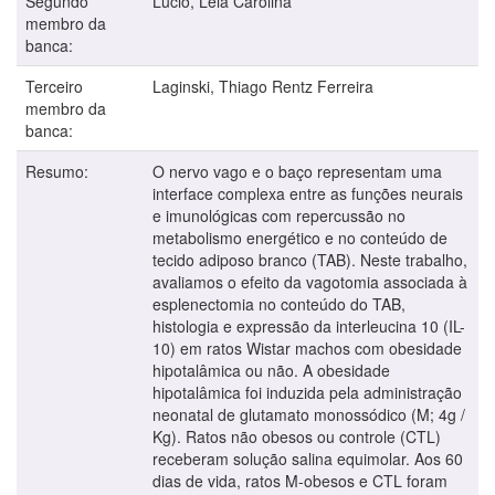
Segundo
Lucio, Léia Carolina
membro da
banca:
Terceiro
Laginski, Thiago Rentz Ferreira
membro da
banca:
Resumo:
O nervo vago e o baço representam uma
interface complexa entre as funções neurais
e imunológicas com repercussão no
metabolismo energético e no conteúdo de
tecido adiposo branco (TAB). Neste trabalho,
avaliamos o efeito da vagotomia associada à
esplenectomia no conteúdo do TAB,
histologia e expressão da interleucina 10 (IL-
10) em ratos Wistar machos com obesidade
hipotalâmica ou não. A obesidade
hipotalâmica foi induzida pela administração
neonatal de glutamato monossódico (M; 4g /
Kg). Ratos não obesos ou controle (CTL)
receberam solução salina equimolar. Aos 60
dias de vida, ratos M-obesos e CTL foram