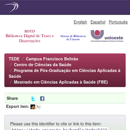
Skip
English
Español
Português
navigation
TEDE
Campus Francisco Beltrão
Centro de Ciências da Saúde
Programa de Pós-Graduação em Ciências Aplicadas à
Saúde
Mestrado em Ciências Aplicadas à Saúde (FBE)
Share
Export iten:
Please use this identifier to cite or link to this item:
https://tede.unioeste.br/handle/tede/5423