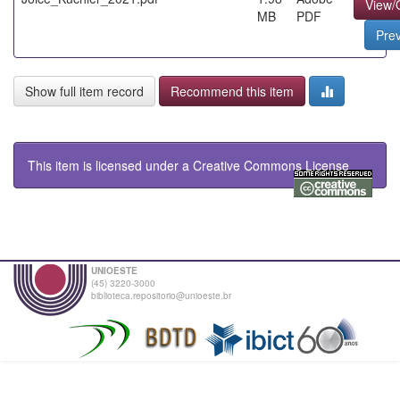
View/
MB
PDF
Pre
Show full item record
Recommend this item
This item is licensed under a
Creative Commons License
UNIOESTE
(45) 3220-3000
biblioteca.repositorio@unioeste.br