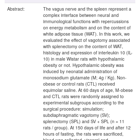
Abstract:
The vagus nerve and the spleen represent a
complex interface between neural and
immunological functions with repercussions
on energy metabolism and on the content of
white adipose tissue (WAT). In this work, we
evaluated the effect of vagotomy associated
with splenectomy on the content of WAT,
histology and expression of interleukin 10 (IL-
10) in male Wistar rats with hypothalamic
obesity or not. Hypothalamic obesity was
induced by neonatal administration of
monosodium glutamate (M; 4g / Kg). Non-
obese or control rats (CTL) received
equimolar saline. At 60 days of age, M-obese
and CTL rats were randomly assigned to
experimental subgroups according to the
surgical procedure: simulation;
subdiaphragmatic vagotomy (SV);
splenectomy (SPL) and SV + SPL (n = 11
rats / group). At 150 days of life and after 12
hours of fasting, the rats were sacrificed,
blood was collected, visceral and