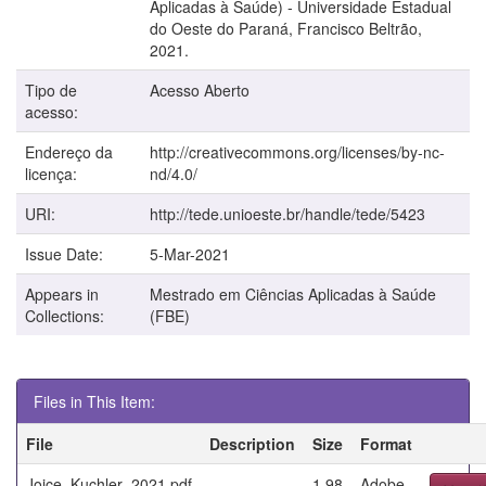
Aplicadas à Saúde) - Universidade Estadual
do Oeste do Paraná, Francisco Beltrão,
2021.
Tipo de
Acesso Aberto
acesso:
Endereço da
http://creativecommons.org/licenses/by-nc-
licença:
nd/4.0/
URI:
http://tede.unioeste.br/handle/tede/5423
Issue Date:
5-Mar-2021
Appears in
Mestrado em Ciências Aplicadas à Saúde
Collections:
(FBE)
Files in This Item:
File
Description
Size
Format
Joice_Kuchler_2021.pdf
1.98
Adobe