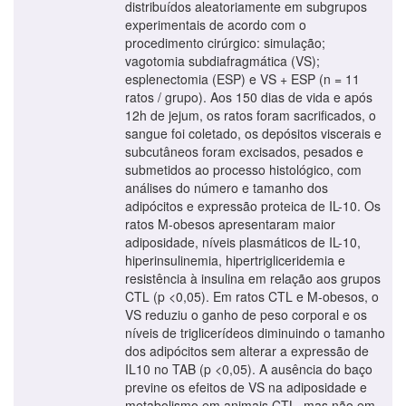
distribuídos aleatoriamente em subgrupos
experimentais de acordo com o
procedimento cirúrgico: simulação;
vagotomia subdiafragmática (VS);
esplenectomia (ESP) e VS + ESP (n = 11
ratos / grupo). Aos 150 dias de vida e após
12h de jejum, os ratos foram sacrificados, o
sangue foi coletado, os depósitos viscerais e
subcutâneos foram excisados, pesados e
submetidos ao processo histológico, com
análises do número e tamanho dos
adipócitos e expressão proteica de IL-10. Os
ratos M-obesos apresentaram maior
adiposidade, níveis plasmáticos de IL-10,
hiperinsulinemia, hipertrigliceridemia e
resistência à insulina em relação aos grupos
CTL (p <0,05). Em ratos CTL e M-obesos, o
VS reduziu o ganho de peso corporal e os
níveis de triglicerídeos diminuindo o tamanho
dos adipócitos sem alterar a expressão de
IL10 no TAB (p <0,05). A ausência do baço
previne os efeitos de VS na adiposidade e
metabolismo em animais CTL, mas não em