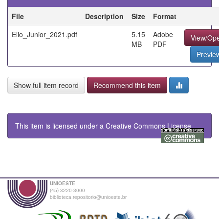
File
Description
Size
Format
Elio_Junior_2021.pdf
5.15
Adobe
View/Op
MB
PDF
Previe
Show full item record
Recommend this item
This item is licensed under a
Creative Commons License
UNIOESTE
(45) 3220-3000
biblioteca.repositorio@unioeste.br