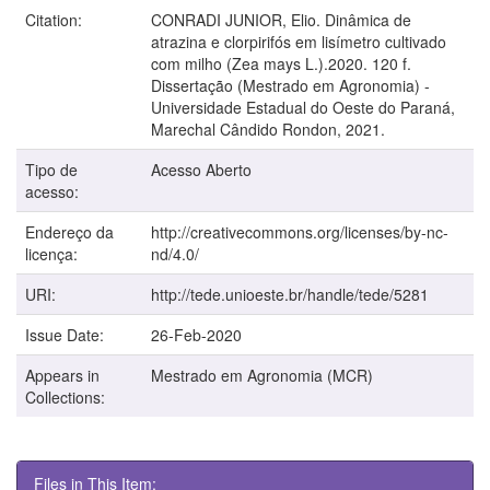
Citation:
CONRADI JUNIOR, Elio. Dinâmica de
atrazina e clorpirifós em lisímetro cultivado
com milho (Zea mays L.).2020. 120 f.
Dissertação (Mestrado em Agronomia) -
Universidade Estadual do Oeste do Paraná,
Marechal Cândido Rondon, 2021.
Tipo de
Acesso Aberto
acesso:
Endereço da
http://creativecommons.org/licenses/by-nc-
licença:
nd/4.0/
URI:
http://tede.unioeste.br/handle/tede/5281
Issue Date:
26-Feb-2020
Appears in
Mestrado em Agronomia (MCR)
Collections:
Files in This Item: