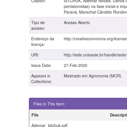
Citation:
ISTCHUK, Ademar Novais. Danos de 
pentatomidae) na fase inicial e i
Paraná, Marechal Cândido Rondon
Tipo de
Acesso Aberto
acesso:
Endereço da
http://creativecommons.org/license
licença:
URI:
http://tede.unioeste.br/handle/tede
Issue Date:
27-Feb-2020
Appears in
Mestrado em Agronomia (MCR)
Collections:
Files in This Item:
File
Descript
Ademar_Istchuk.pdf