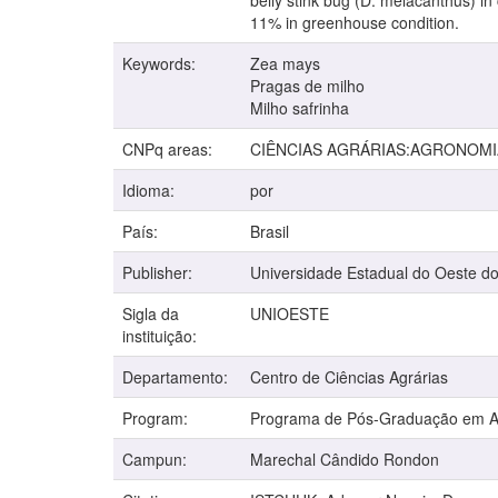
belly stink bug (D. melacanthus) i
11% in greenhouse condition.
Keywords:
Zea mays
Pragas de milho
Milho safrinha
CNPq areas:
CIÊNCIAS AGRÁRIAS:AGRONOMI
Idioma:
por
País:
Brasil
Publisher:
Universidade Estadual do Oeste d
Sigla da
UNIOESTE
instituição:
Departamento:
Centro de Ciências Agrárias
Program:
Programa de Pós-Graduação em 
Campun:
Marechal Cândido Rondon