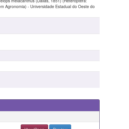
elops melacanthus (Dallas, 1851) (Heteroptera:
o em Agronomia) - Universidade Estadual do Oeste do