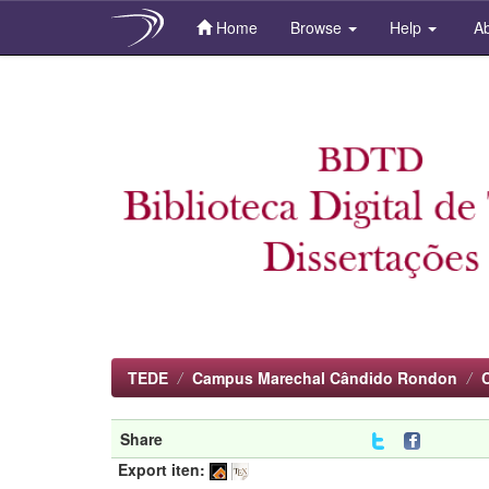
Home
Browse
Help
Ab
Skip
navigation
TEDE
Campus Marechal Cândido Rondon
Share
Export iten: