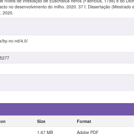
níveis de infestação de Euschistus heros (Fabricius, 1798) e do Dich
mpacto no desenvolvimento do milho. 2020. 37 f. Dissertação (Mestrad
, 2020.
s/by-nc-nd/4.0/
/5277
ion
Size
Format
1.67 MB
Adobe PDF