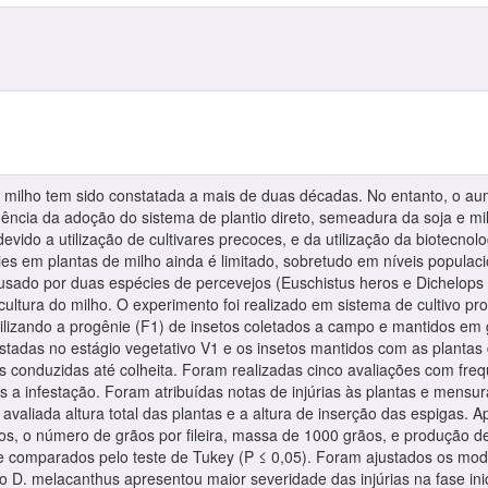
milho tem sido constatada a mais de duas décadas. No entanto, o au
ência da adoção do sistema de plantio direto, semeadura da soja e m
devido a utilização de cultivares precoces, e da utilização da biotecno
es em plantas de milho ainda é limitado, sobretudo em níveis populaci
sado por duas espécies de percevejos (Euschistus heros e Dichelops 
cultura do milho. O experimento foi realizado em sistema de cultivo pro
 utilizando a progênie (F1) de insetos coletados a campo e mantidos em
stadas no estágio vegetativo V1 e os insetos mantidos com as plantas 
es conduzidas até colheita. Foram realizadas cinco avaliações com freq
ós a infestação. Foram atribuídas notas de injúrias às plantas e mensur
 avaliada altura total das plantas e a altura de inserção das espigas.
ãos, o número de grãos por fileira, massa de 1000 grãos, e produção d
 e comparados pelo teste de Tukey (P ≤ 0,05). Foram ajustados os mod
vejo D. melacanthus apresentou maior severidade das injúrias na fase i