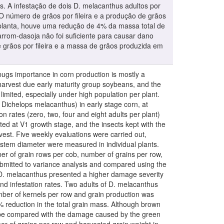
. A infestação de dois D. melacanthus adultos por
 número de grãos por fileira e a produção de grãos
r planta, houve uma redução de 4% da massa total de
rom-dasoja não foi suficiente para causar dano
 grãos por fileira e a massa de grãos produzida em
bugs importance in corn production is mostly a
harvest due early maturity group soybeans, and the
limited, especially under high population per plant.
ichelops melacanthus) in early stage corn, at
n rates (zero, two, four and eight adults per plant)
sted at V1 growth stage, and the insects kept with the
vest. Five weekly evaluations were carried out,
nd stem diameter were measured in individual plants.
er of grain rows per cob, number of grains per row,
ubmitted to variance analysis and compared using the
g D. melacanthus presented a higher damage severity
nd infestation rates. Two adults of D. melacanthus
umber of kernels per row and grain production was
% reduction in the total grain mass. Although brown
o be compared with the damage caused by the green