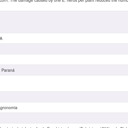
n corn. The damage caused by one E. heros per plant reduced the numbe
A
o Paraná
Agronomia