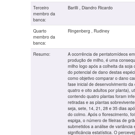
Terceiro
Barilli , Diandro Ricardo
membro da
banca:
Quarto
Ringenberg , Rudiney
membro da
banca:
Resumo:
A ocorrência de pentatomídeos em 
produção de milho, é uma consequ
milho logo após a colheita da soja 
do potencial de dano destas espéci
como objetivo comparar o dano cau
fase inicial de desenvolvimento da 
quatro e oito adultos por planta),
contendo quatro plantas foram infe
retiradas e as plantas sobrevivent
seja, sete, 14, 21, 28 e 35 dias ap
do colmo. Após o florescimento, foi
espiga, o número de fileiras de gr
submetidos a análise de variância
significância estatística. O perce