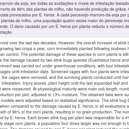
arrom-da-soja, em todas as avaliações e níveis de infestação testados
 morte de 96% das plantas de milho, não havendo produção de grãos. O
iniciais provocados por E. heros. A cada percevejo-marrom-da-soja po
plantas de milho, uma população quatro vezes maior do percevejo-mar
verde. O dano causado por um E. heros por planta reduziu o número de
etação.
ved over the last two decades. However, the overall increase of stink 
growing two crops a year, corn immediately planted following soybean 
n control. The potential damage of these species to corn plants is still 
 the damage caused by two stink bugs species (Euschistus heros and D
eriment was carried out under greenhouse conditions, with four infestatio
n cages until infestation date. Screened cages with four plants were infe
od, the cages were removed, and the surviving plants conducted until har
 infestation. Injury scores, plant height until the last expanded leaf a
ght were measured. At physiological maturity were main cob length, numb
oduction per plot, adjusted to 13% moisture. The obtained data were s
n models were adjusted based on statistical significance. The stink bu
op when compared to the damage caused by E. heros, in all evaluations a
ath of 96% of the corn plants, resulting in no grain production. The n
ed by E. heros. Each brown stink bug per plant was responsible for a 4
ly stage corn plants, a population four times larger was not enough t