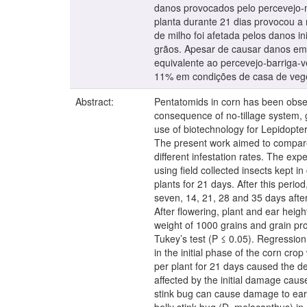
danos provocados pelo percevejo-m
planta durante 21 dias provocou a
de milho foi afetada pelos danos 
grãos. Apesar de causar danos em 
equivalente ao percevejo-barriga-
11% em condições de casa de veg
Abstract:
Pentatomids in corn has been obser
consequence of no-tillage system, 
use of biotechnology for Lepidoptera
The present work aimed to compare
different infestation rates. The exp
using field collected insects kept i
plants for 21 days. After this peri
seven, 14, 21, 28 and 35 days after
After flowering, plant and ear hei
weight of 1000 grains and grain pr
Tukey’s test (P ≤ 0.05). Regressio
in the initial phase of the corn cr
per plant for 21 days caused the de
affected by the initial damage caus
stink bug can cause damage to ear