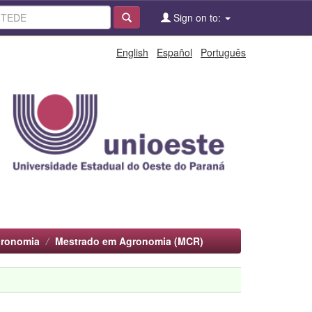
Sign on to:
English
Español
Português
gronomia
Mestrado em Agronomia (MCR)