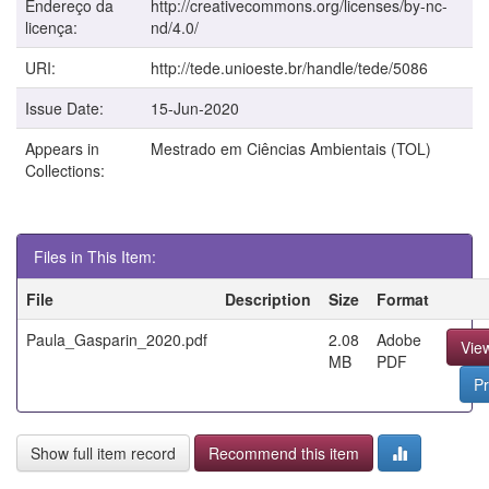
Endereço da
http://creativecommons.org/licenses/by-nc-
licença:
nd/4.0/
URI:
http://tede.unioeste.br/handle/tede/5086
Issue Date:
15-Jun-2020
Appears in
Mestrado em Ciências Ambientais (TOL)
Collections:
Files in This Item:
File
Description
Size
Format
Paula_Gasparin_2020.pdf
2.08
Adobe
Vie
MB
PDF
Pr
Show full item record
Recommend this item