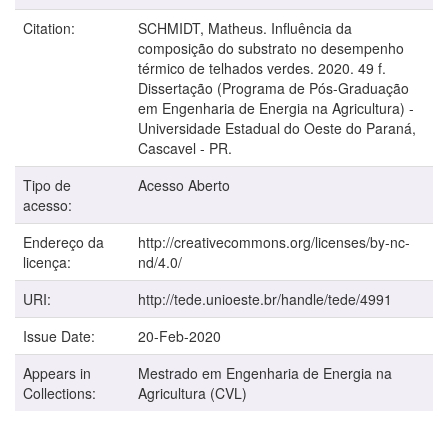
Citation:
SCHMIDT, Matheus. Influência da
composição do substrato no desempenho
térmico de telhados verdes. 2020. 49 f.
Dissertação (Programa de Pós-Graduação
em Engenharia de Energia na Agricultura) -
Universidade Estadual do Oeste do Paraná,
Cascavel - PR.
Tipo de
Acesso Aberto
acesso:
Endereço da
http://creativecommons.org/licenses/by-nc-
licença:
nd/4.0/
URI:
http://tede.unioeste.br/handle/tede/4991
Issue Date:
20-Feb-2020
Appears in
Mestrado em Engenharia de Energia na
Collections:
Agricultura (CVL)