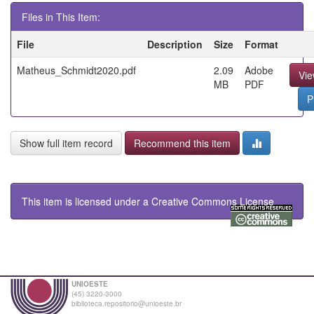
Files in This Item:
File
Description
Size
Format
Matheus_Schmidt2020.pdf
2.09
Adobe
Vi
MB
PDF
P
Show full item record
Recommend this item
This item is licensed under a
Creative Commons License
UNIOESTE
(45) 3220-3000
biblioteca.repositorio@unioeste.br