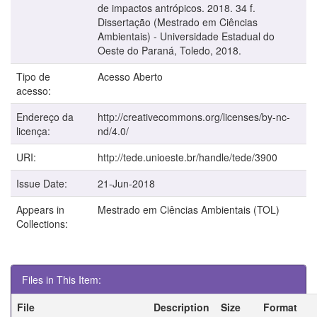
de impactos antrópicos. 2018. 34 f.
Dissertação (Mestrado em Ciências
Ambientais) - Universidade Estadual do
Oeste do Paraná, Toledo, 2018.
Tipo de
Acesso Aberto
acesso:
Endereço da
http://creativecommons.org/licenses/by-nc-
licença:
nd/4.0/
URI:
http://tede.unioeste.br/handle/tede/3900
Issue Date:
21-Jun-2018
Appears in
Mestrado em Ciências Ambientais (TOL)
Collections:
Files in This Item:
File
Description
Size
Format