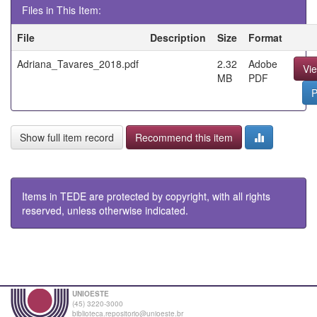
Files in This Item:
File
Description
Size
Format
Adriana_Tavares_2018.pdf
2.32
Adobe
Vi
MB
PDF
P
Show full item record
Recommend this item
Items in TEDE are protected by copyright, with all rights
reserved, unless otherwise indicated.
UNIOESTE
(45) 3220-3000
biblioteca.repositorio@unioeste.br