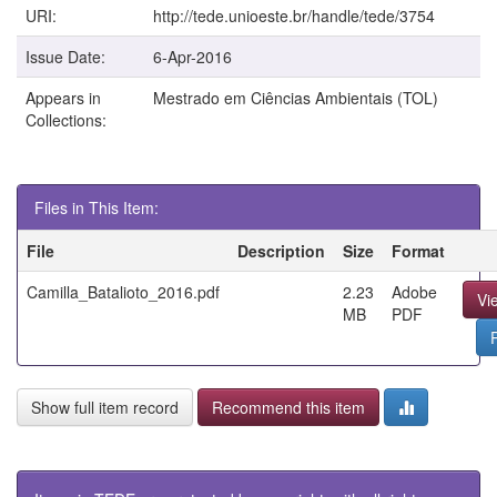
URI:
http://tede.unioeste.br/handle/tede/3754
Issue Date:
6-Apr-2016
Appears in
Mestrado em Ciências Ambientais (TOL)
Collections:
Files in This Item:
File
Description
Size
Format
Camilla_Batalioto_2016.pdf
2.23
Adobe
Vi
MB
PDF
Show full item record
Recommend this item