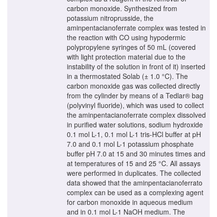
carbon monoxide. Synthesized from
potassium nitroprusside, the
aminpentacianoferrate complex was tested in
the reaction with CO using hypodermic
polypropylene syringes of 50 mL (covered
with light protection material due to the
instability of the solution in front of it) inserted
in a thermostated Solab (± 1.0 °C). The
carbon monoxide gas was collected directly
from the cylinder by means of a Tedlar® bag
(polyvinyl fluoride), which was used to collect
the aminpentacianoferrate complex dissolved
in purified water solutions, sodium hydroxide
0.1 mol L-1, 0.1 mol L-1 tris-HCl buffer at pH
7.0 and 0.1 mol L-1 potassium phosphate
buffer pH 7.0 at 15 and 30 minutes times and
at temperatures of 15 and 25 °C. All assays
were performed in duplicates. The collected
data showed that the aminpentacianoferrato
complex can be used as a complexing agent
for carbon monoxide in aqueous medium
and in 0.1 mol L-1 NaOH medium. The