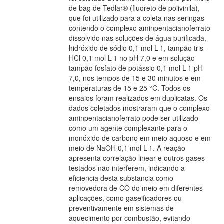
de bag de Tedlar® (fluoreto de polivinila),
que foi utilizado para a coleta nas seringas
contendo o complexo aminpentacianoferrato
dissolvido nas soluções de água purificada,
hidróxido de sódio 0,1 mol L-1, tampão tris-
HCl 0,1 mol L-1 no pH 7,0 e em solução
tampão fosfato de potássio 0,1 mol L-1 pH
7,0, nos tempos de 15 e 30 minutos e em
temperaturas de 15 e 25 °C. Todos os
ensaios foram realizados em duplicatas. Os
dados coletados mostraram que o complexo
aminpentacianoferrato pode ser utilizado
como um agente complexante para o
monóxido de carbono em meio aquoso e em
meio de NaOH 0,1 mol L-1. A reação
apresenta correlação linear e outros gases
testados não interferem, indicando a
eficiencia desta substancia como
removedora de CO do meio em diferentes
aplicações, como gaseificadores ou
preventivamente em sistemas de
aquecimento por combustão, evitando