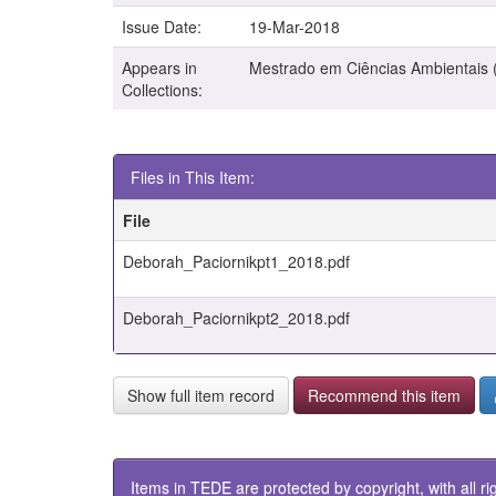
Issue Date:
19-Mar-2018
Appears in
Mestrado em Ciências Ambientais 
Collections:
Files in This Item:
File
Deborah_Paciornikpt1_2018.pdf
Deborah_Paciornikpt2_2018.pdf
Show full item record
Recommend this item
Items in TEDE are protected by copyright, with all ri