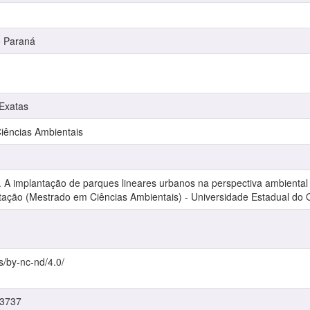
o Paraná
 Exatas
ências Ambientais
 implantação de parques lineares urbanos na perspectiva ambiental e
rtação (Mestrado em Ciências Ambientais) - Universidade Estadual do 
s/by-nc-nd/4.0/
/3737