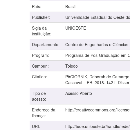
País:
Brasil
Publisher:
Universidade Estadual do Oeste d
Sigla da
UNIOESTE
instituição:
Departamento:
Centro de Engenharias e Ciências
Program:
Programa de Pós-Graduação em Ci
Campun:
Toledo
Citation:
PACIORNIK, Deborah de Camargo. A
Cascavel – PR. 2018. 142 f. Disse
Tipo de
Acesso Aberto
acesso:
Endereço da
http://creativecommons.org/license
licença:
URI:
http://tede.unioeste.br/handle/tede