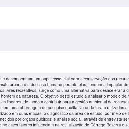
te desempenham um papel essencial para a conservação dos recursos 
ansão urbana e o descaso humano perante elas, tendem a impactar de f
os livres recreativos, surge como uma alternativa para desacelerar a 
o homem da natureza. O objetivo deste estudo é analisar o modelo de 
es lineares, de modo a contribuir para a gestão ambiental de recursos
 tem uma abordagem de pesquisa qualitativa onde foram utilizados a re
alizado em duas etapas: o diagnóstico da área de estudo, por meio de
ecidos por órgãos públicos; e análise social, através de entrevista s
como estes fatores influenciam na revitalização do Córrego Bezerra e 