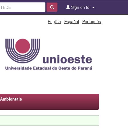
Sign on to:
English
Español
Português
 Ambientais