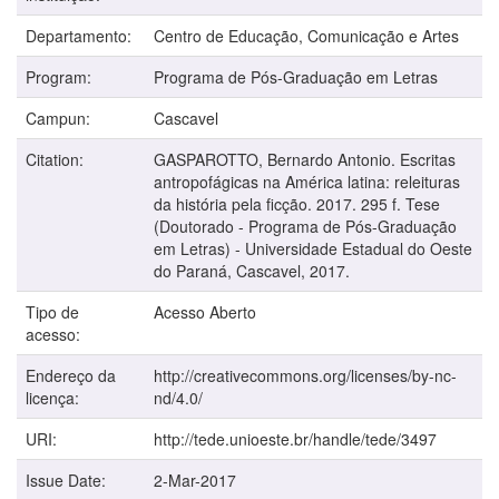
Departamento:
Centro de Educação, Comunicação e Artes
Program:
Programa de Pós-Graduação em Letras
Campun:
Cascavel
Citation:
GASPAROTTO, Bernardo Antonio. Escritas
antropofágicas na América latina: releituras
da história pela ficção. 2017. 295 f. Tese
(Doutorado - Programa de Pós-Graduação
em Letras) - Universidade Estadual do Oeste
do Paraná, Cascavel, 2017.
Tipo de
Acesso Aberto
acesso:
Endereço da
http://creativecommons.org/licenses/by-nc-
licença:
nd/4.0/
URI:
http://tede.unioeste.br/handle/tede/3497
Issue Date:
2-Mar-2017