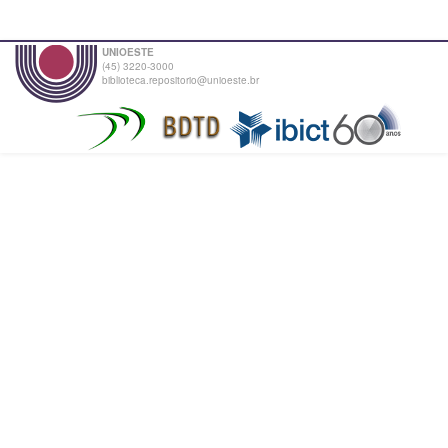
UNIOESTE
(45) 3220-3000
biblioteca.repositorio@unioeste.br