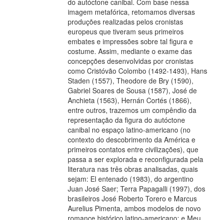
do autóctone canibal. Com base nessa
imagem metafórica, retomamos diversas
produções realizadas pelos cronistas
europeus que tiveram seus primeiros
embates e impressões sobre tal figura e
costume. Assim, mediante o exame das
concepções desenvolvidas por cronistas
como Cristóvão Colombo (1492-1493), Hans
Staden (1557), Theodore de Bry (1590),
Gabriel Soares de Sousa (1587), José de
Anchieta (1563), Hernán Cortés (1866),
entre outros, trazemos um compêndio da
representação da figura do autóctone
canibal no espaço latino-americano (no
contexto do descobrimento da América e
primeiros contatos entre civilizações), que
passa a ser explorada e reconfigurada pela
literatura nas três obras analisadas, quais
sejam: El entenado (1983), do argentino
Juan José Saer; Terra Papagalli (1997), dos
brasileiros José Roberto Torero e Marcus
Aurelius Pimenta, ambos modelos de novo
romance histórico latino-americano; e Meu