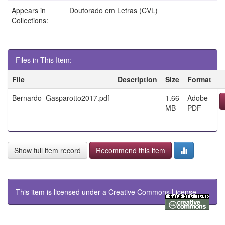
Appears in
Doutorado em Letras (CVL)
Collections:
Files in This Item:
File
Description
Size
Format
Bernardo_Gasparotto2017.pdf
1.66
Adobe
MB
PDF
Show full item record
Recommend this item
This item is licensed under a
Creative Commons License