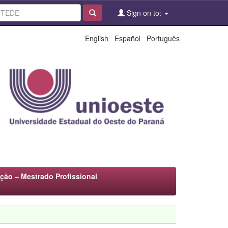
Sign on to:
English
Español
Português
ão – Mestrado Profissional