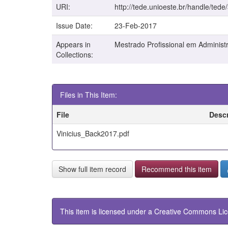
URI:
http://tede.unioeste.br/handle/tede
Issue Date:
23-Feb-2017
Appears in
Mestrado Profissional em Administ
Collections:
Files in This Item:
File
Descr
Vinicius_Back2017.pdf
Show full item record
Recommend this item
This item is licensed under a
Creative Commons Li