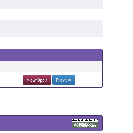
View/Open
Preview