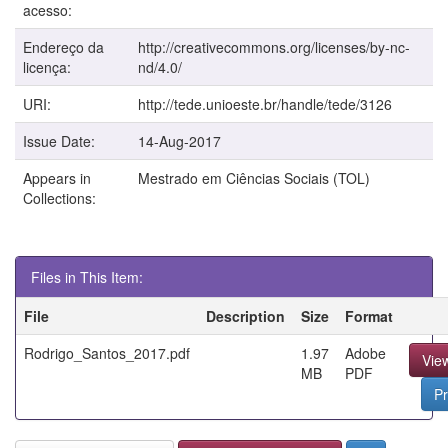
acesso:
Endereço da
http://creativecommons.org/licenses/by-nc-
licença:
nd/4.0/
URI:
http://tede.unioeste.br/handle/tede/3126
Issue Date:
14-Aug-2017
Appears in
Mestrado em Ciências Sociais (TOL)
Collections:
Files in This Item:
File
Description
Size
Format
Rodrigo_Santos_2017.pdf
1.97
Adobe
Vie
MB
PDF
Pr