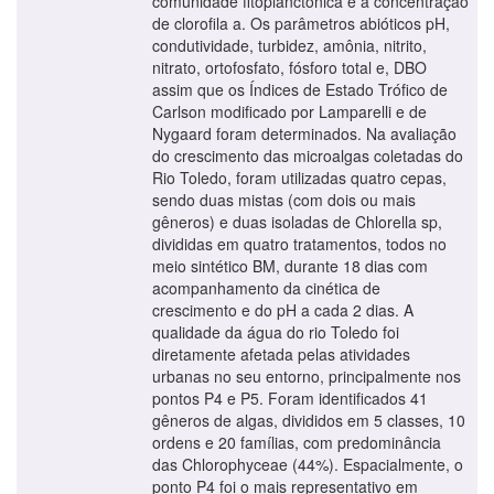
comunidade fitoplanctonica e a concentração
de clorofila a. Os parâmetros abióticos pH,
condutividade, turbidez, amônia, nitrito,
nitrato, ortofosfato, fósforo total e, DBO
assim que os Índices de Estado Trófico de
Carlson modificado por Lamparelli e de
Nygaard foram determinados. Na avaliação
do crescimento das microalgas coletadas do
Rio Toledo, foram utilizadas quatro cepas,
sendo duas mistas (com dois ou mais
gêneros) e duas isoladas de Chlorella sp,
divididas em quatro tratamentos, todos no
meio sintético BM, durante 18 dias com
acompanhamento da cinética de
crescimento e do pH a cada 2 dias. A
qualidade da água do rio Toledo foi
diretamente afetada pelas atividades
urbanas no seu entorno, principalmente nos
pontos P4 e P5. Foram identificados 41
gêneros de algas, divididos em 5 classes, 10
ordens e 20 famílias, com predominância
das Chlorophyceae (44%). Espacialmente, o
ponto P4 foi o mais representativo em