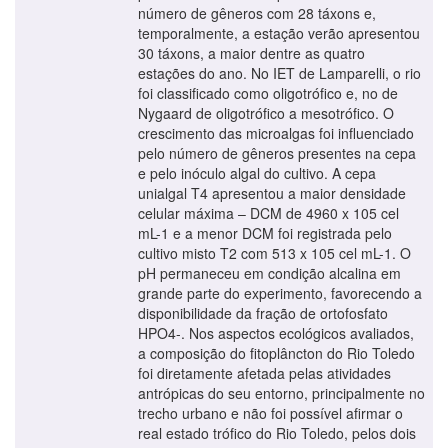
número de gêneros com 28 táxons e,
temporalmente, a estação verão apresentou
30 táxons, a maior dentre as quatro
estações do ano. No IET de Lamparelli, o rio
foi classificado como oligotrófico e, no de
Nygaard de oligotrófico a mesotrófico. O
crescimento das microalgas foi influenciado
pelo número de gêneros presentes na cepa
e pelo inóculo algal do cultivo. A cepa
unialgal T4 apresentou a maior densidade
celular máxima – DCM de 4960 x 105 cel
mL-1 e a menor DCM foi registrada pelo
cultivo misto T2 com 513 x 105 cel mL-1. O
pH permaneceu em condição alcalina em
grande parte do experimento, favorecendo a
disponibilidade da fração de ortofosfato
HPO4-. Nos aspectos ecológicos avaliados,
a composição do fitoplâncton do Rio Toledo
foi diretamente afetada pelas atividades
antrópicas do seu entorno, principalmente no
trecho urbano e não foi possível afirmar o
real estado trófico do Rio Toledo, pelos dois