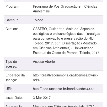
Program:
Programa de Pós-Graduação em Ciências
Ambientais
Campun:
Toledo
Citation:
CASTRO, Guilherme Miola de. Aspectos
ecológicos e biotecnológicos das microalgas
para conservação e preservação do Rio
Toledo. 2017. 65 f. Dissertação (Mestrado
em Ciências Ambientais) - Universidade
Estadual do Oeste do Paraná, Toledo, 2017.
Tipo de
Acesso Aberto
acesso:
Endereço da
http://creativecommons.org/licenses/by-nc-
licença:
nd/4.0/
URI:
http://tede.unioeste.br/handle/tede/3092
Issue Date:
3-Mar-2017
Appears in
Mestrado em Ciências Ambientais (TOL)