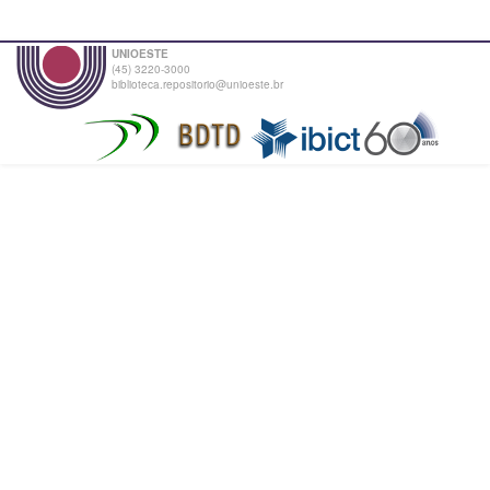
UNIOESTE
(45) 3220-3000
biblioteca.repositorio@unioeste.br