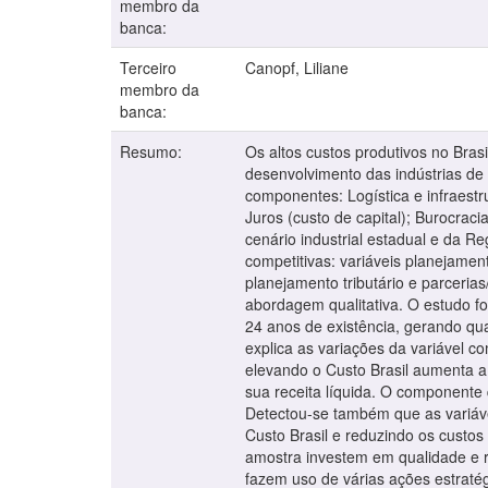
membro da
banca:
Terceiro
Canopf, Liliane
membro da
banca:
Resumo:
Os altos custos produtivos no Brasi
desenvolvimento das indústrias de 
componentes: Logística e infraestru
Juros (custo de capital); Burocrac
cenário industrial estadual e da 
competitivas: variáveis planejament
planejamento tributário e parceri
abordagem qualitativa. O estudo f
24 anos de existência, gerando qu
explica as variações da variável c
elevando o Custo Brasil aumenta a 
sua receita líquida. O componente 
Detectou-se também que as variáve
Custo Brasil e reduzindo os custos
amostra investem em qualidade e re
fazem uso de várias ações estraté