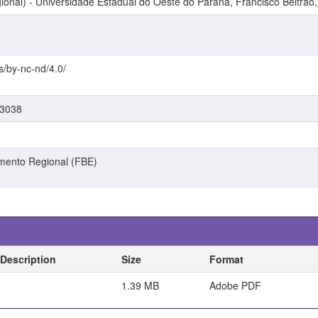
nal) - Universidade Estadual do Oeste do Paraná, Francisco Beltrão,
s/by-nc-nd/4.0/
/3038
mento Regional (FBE)
Description
Size
Format
1.39 MB
Adobe PDF