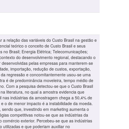
ar a relação das variáveis do Custo Brasil na gestão e
ncial teórico o conceito de Custo Brasil e seus
as no Brasil; Energia Elétrica; Telecomunicações;
o contexto do desenvolvimento regional, destacando o
ser desenvolvidas pelas empresas para manterem-se
lidade, importação, redução de custos, exportação,
ego da regressão e concomitantemente usou-se uma
ostra é de predominância moveleira, tempo médio de
no. Com a pesquisa detectou-se que o Custo Brasil
na literatura, no qual a amostra evidencia que
asil nas indústrias da amostragem chega a 50,4% de
a e o de menor impacto é a instabilidade da moeda.
l, sendo que, investindo em marketing aumenta o
gias competitivas notou-se que as indústrias da
o comércio exterior. Percebeu-se que as indústrias
utilizadas e que poderiam auxiliar no