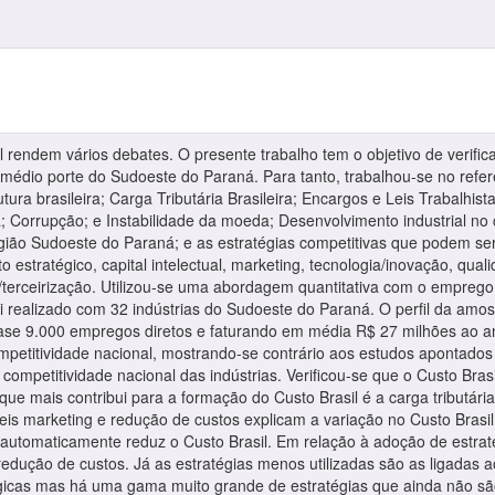
l rendem vários debates. O presente trabalho tem o objetivo de verific
médio porte do Sudoeste do Paraná. Para tanto, trabalhou-se no refere
tura brasileira; Carga Tributária Brasileira; Encargos e Leis Trabalhist
ia; Corrupção; e Instabilidade da moeda; Desenvolvimento industrial n
Região Sudoeste do Paraná; e as estratégias competitivas que podem 
o estratégico, capital intelectual, marketing, tecnologia/inovação, qua
as/terceirização. Utilizou-se uma abordagem quantitativa com o empr
oi realizado com 32 indústrias do Sudoeste do Paraná. O perfil da am
ase 9.000 empregos diretos e faturando em média R$ 27 milhões ao a
ompetitividade nacional, mostrando-se contrário aos estudos apontados 
competitividade nacional das indústrias. Verificou-se que o Custo Br
que mais contribui para a formação do Custo Brasil é a carga tributári
is marketing e redução de custos explicam a variação no Custo Brasi
 automaticamente reduz o Custo Brasil. Em relação à adoção de estraté
dução de custos. Já as estratégias menos utilizadas são as ligadas a
gicas mas há uma gama muito grande de estratégias que ainda não são 