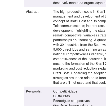
desenvolvimento da organização e m
Abstract:
The high production costs in Brazil 
management and development of the
concept of Brazil Cost and its comp
Telecommunications; Interest (cost o
development, highlighting the stat
remain competitive: variables strate
partnerships / outsourcing. A quan
with 32 industries from the Southwe
9,000 direct jobs and earning an ave
national competitiveness variable, c
competitiveness of the industries. 
most to the formation of the Brazil 
marketing and cost reduction explai
Brazil Cost. Regarding the adoption
strategies are those related to fore
that are still not used and that cou
Keywords:
Competitividade
Custo Brasil
Estratégias competitivas
Gestão e desenvolvimento