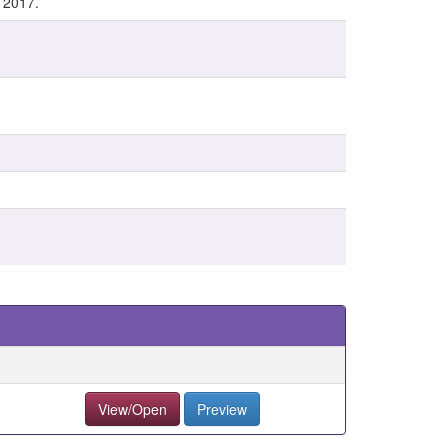
 2017.
View/Open
Preview