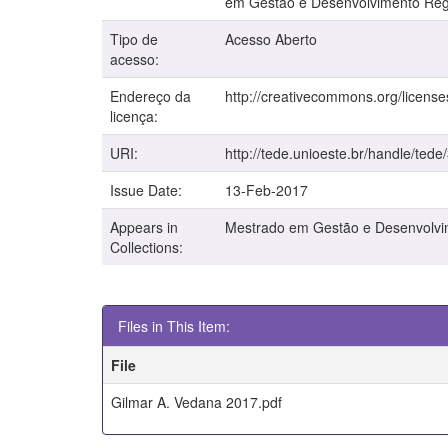
em Gestão e Desenvolvimento Regio
Tipo de
Acesso Aberto
acesso:
Endereço da
http://creativecommons.org/license
licença:
URI:
http://tede.unioeste.br/handle/tede
Issue Date:
13-Feb-2017
Appears in
Mestrado em Gestão e Desenvolvi
Collections:
Files in This Item:
File
Gilmar A. Vedana 2017.pdf