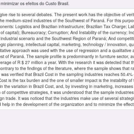
inimizar os efeitos do Custo Brasil.
give rise to several debates. The present work has the objective of verify
 medium-sized industries of the Southwest of Paraná. For this purpos
onents: Logistics and Brazilian infrastructure; Brazilian Tax Charge; Lab
f capital); Bureaucracy; Corruption; And Instability of the currency; In
e industrial scenario and the Southwest Region of Paraná; And competit
gic planning, intellectual capital, marketing, technology / innovation, qu
titative approach was used with the use of regression and a qualitativ
st of Paraná. The sample profile is predominantly in furniture sector, 
rage of R $ 27 million a year. With the research it was detected that th
ontrary to the findings of the literature, where the sample shows that ra
It was verified that Brazil Cost in the sampling industries reaches 50.4
Cost is the tax burden and the one of smaller impact is the instability of
n the variation in Brazil Cost, and, by investing in marketing, increase
 of competitive strategies, it was understood that the sample industries 
ign trade. It was noticed that the industries make use of several strategi
ld help in the development of the organization and to minimize the effects