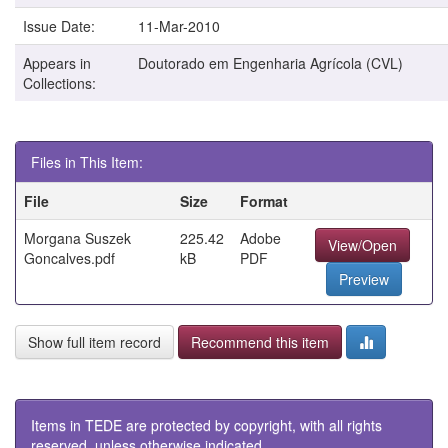
Issue Date:
11-Mar-2010
Appears in
Doutorado em Engenharia Agrícola (CVL)
Collections:
Files in This Item:
File
Size
Format
Morgana Suszek
225.42
Adobe
View/Open
Goncalves.pdf
kB
PDF
Preview
Show full item record
Recommend this item
Items in TEDE are protected by copyright, with all rights
reserved, unless otherwise indicated.