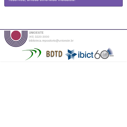
UNIOESTE
(45) 3220-3000
biblioteca.repositorio@unioeste.br