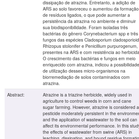
dissipação de atrazina. Entretanto, a adição de
ARS ao solo favoreceu o aumentou da formação
de resíduos ligados, o que pode aumentar a
persistência da atrazina no ambiente e diminuir
sua biodisponibilidade. Foram isoladas três
bactérias do gênero Corynebacterium spp e três
fungos das espécies Cladosporium cladosporioid
Rhizopus stolonifer e Penicillium purpurogenum,
presentes na ARS e com resistência ao herbicida
O crescimento das bactérias e fungos em meio
enriquecido com atrazina, indicou a possibilidad
de utilização desses micro-organismos na
biorremediação de solos contaminados com
atrazina.
Abstract:
Atrazine is a triazine herbicide, widely used in
agriculture to control weeds in corn and cane
sugar farming. However, atrazine is considered a
pesticide moderately persistent in the environme
and the application of wastewater to the soil can
affect its environmental performance. In this stud
the effects of wastewater from swine (ARS) in
leaching, dissipation, and bound residue formati