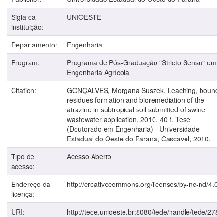
Sigla da
UNIOESTE
instituição:
Departamento:
Engenharia
Program:
Programa de Pós-Graduação "Stricto Sensu" em
Engenharia Agrícola
Citation:
GONÇALVES, Morgana Suszek. Leaching, boun
residues formation and bioremediation of the
atrazine in subtropical soil submitted of swine
wastewater application. 2010. 40 f. Tese
(Doutorado em Engenharia) - Universidade
Estadual do Oeste do Parana, Cascavel, 2010.
Tipo de
Acesso Aberto
acesso:
Endereço da
http://creativecommons.org/licenses/by-nc-nd/4.0
licença:
URI:
http://tede.unioeste.br:8080/tede/handle/tede/27