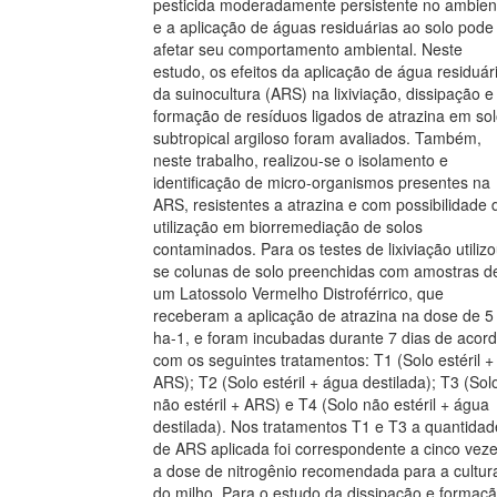
pesticida moderadamente persistente no ambien
e a aplicação de águas residuárias ao solo pode
afetar seu comportamento ambiental. Neste
estudo, os efeitos da aplicação de água residuár
da suinocultura (ARS) na lixiviação, dissipação e
formação de resíduos ligados de atrazina em so
subtropical argiloso foram avaliados. Também,
neste trabalho, realizou-se o isolamento e
identificação de micro-organismos presentes na
ARS, resistentes a atrazina e com possibilidade 
utilização em biorremediação de solos
contaminados. Para os testes de lixiviação utilizo
se colunas de solo preenchidas com amostras d
um Latossolo Vermelho Distroférrico, que
receberam a aplicação de atrazina na dose de 5
ha-1, e foram incubadas durante 7 dias de acor
com os seguintes tratamentos: T1 (Solo estéril +
ARS); T2 (Solo estéril + água destilada); T3 (Sol
não estéril + ARS) e T4 (Solo não estéril + água
destilada). Nos tratamentos T1 e T3 a quantidad
de ARS aplicada foi correspondente a cinco vez
a dose de nitrogênio recomendada para a cultur
do milho. Para o estudo da dissipação e formaç