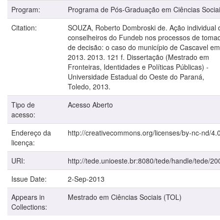
Program:
Programa de Pós-Graduação em Ciências Socia
Citation:
SOUZA, Roberto Dombroski de. Ação individual 
conselheiros do Fundeb nos processos de toma
de decisão: o caso do município de Cascavel em
2013. 2013. 121 f. Dissertação (Mestrado em
Fronteiras, Identidades e Políticas Públicas) -
Universidade Estadual do Oeste do Paraná,
Toledo, 2013.
Tipo de
Acesso Aberto
acesso:
Endereço da
http://creativecommons.org/licenses/by-nc-nd/4.0
licença:
URI:
http://tede.unioeste.br:8080/tede/handle/tede/20
Issue Date:
2-Sep-2013
Appears in
Mestrado em Ciências Sociais (TOL)
Collections: