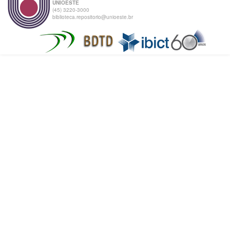
UNIOESTE
(45) 3220-3000
biblioteca.repositorio@unioeste.br