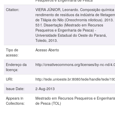
Citation:
VIERA JÚNIOR, Leonardo. Composição química
rendimento de resíduos da indústria de filetage
de Tilápia do Nilo (Oreochromis niloticus). 2013.
53 f. Dissertação (Mestrado em Recursos
Pesqueiros e Engenharia de Pesca) -
Universidade Estadual do Oeste do Paraná,
Toledo, 2013.
Tipo de
Acesso Aberto
acesso:
Endereço da
http://creativecommons.org/licenses/by-nc-nd/4.0
licença:
URI:
http://tede.unioeste.br:8080/tede/handle/tede/19
Issue Date:
2-Aug-2013
Appears in
Mestrado em Recursos Pesqueiros e Engenhari
Collections:
de Pesca (TOL)