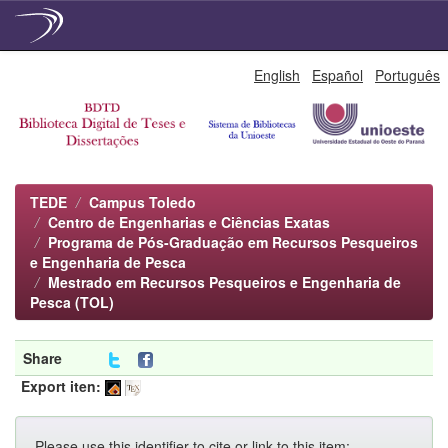
Skip
English
Español
Português
navigation
TEDE
Campus Toledo
Centro de Engenharias e Ciências Exatas
Programa de Pós-Graduação em Recursos Pesqueiros
e Engenharia de Pesca
Mestrado em Recursos Pesqueiros e Engenharia de
Pesca (TOL)
Share
Export iten:
Please use this identifier to cite or link to this item: