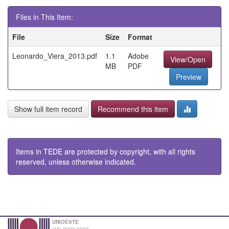
Files in This Item:
File
Size
Format
Leonardo_Viera_2013.pdf
1.1
Adobe
View/Open
MB
PDF
Preview
Show full item record
Recommend this item
Items in TEDE are protected by copyright, with all rights
reserved, unless otherwise indicated.
UNIOESTE
(45) 3220-3000