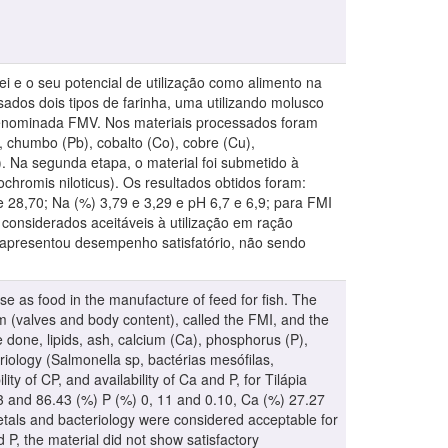
ei e o seu potencial de utilização como alimento na
ados dois tipos de farinha, uma utilizando molusco
 denominada FMV. Nos materiais processados foram
K), chumbo (Pb), cobalto (Co), cobre (Cu),
i). Na segunda etapa, o material foi submetido à
ochromis niloticus). Os resultados obtidos foram:
e 28,70; Na (%) 3,79 e 3,29 e pH 6,7 e 6,9; para FMI
considerados aceitáveis à utilização em ração
o apresentou desempenho satisfatório, não sendo
use as food in the manufacture of feed for fish. The
rm (valves and body content), called the FMI, and the
 done, lipids, ash, calcium (Ca), phosphorus (P),
iology (Salmonella sp, bactérias mesófilas,
ty of CP, and availability of Ca and P, for Tilápia
53 and 86.43 (%) P (%) 0, 11 and 0.10, Ca (%) 27.27
etals and bacteriology were considered acceptable for
d P, the material did not show satisfactory