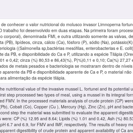
o de conhecer o valor nutricional do molusco invasor Limnoperna fortun
O trabalho foi desenvolvido em duas etapas. Na primeira foram process
údo corporal), denominada FMI, e outra utilizando somente as valvas,
a (PB), lipídeos, cinza, cálcio (Ca), fósforo (P), sódio (Na), potássio(
riologia ((Salmonella sp,bactérias mesófilas, enterobacterias e E. coll
te da PB, e disponibilidade do Ca e P, utilizando a espécie Tilápia (Ore
,01 e 0,42; cinza (%) 80,53 e 86,43(%), P(%)0,11 e 0,10; Ca(%) 27,27 
dos de metais pesados e bacteriologia se mostraram dentro de níveis 
de aparente da PB e disponibilidade aparente de Ca e P, o material nã
ra alimentação da espécie tilápia.
 nutritional value of the invasive mussel L. fortunei and its potential 
rst step processed two types of meal, using a mussel in its integral fo
led FMV. In the processed materials analysis of crude protein (CP) were
Pb), Cobalt (Co), Copper (Cu ), Mercury (Hg), Zinc (Zn), pH and bacter
second step the material was submitted to evaluate the apparent digestibili
ts were: CP (%) 12.95 and 8.64; Lipids (%) 1.01 and 0.42, Ash (%) 80.
pH 6.7 and 6.9, for FMV and IMF, respectively. The results of heavy m
parent digestibility of crude protein and apparent availability of Ca an