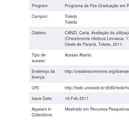
Program:
Programa de Pós-Graduação em Re
Campun:
Toledo
Toledo
Citation:
CANZI, Carla. Avaliação da utiliza
(Oreochromis niloticus Linnaeus, 
Oeste do Paraná, Toledo, 2011.
Tipo de
Acesso Aberto
acesso:
Endereço da
http://creativecommons.org/license
licença:
URI:
http://tede.unioeste.br:8080/tede/
Issue Date:
15-Feb-2011
Appears in
Mestrado em Recursos Pesqueiros
Collections: