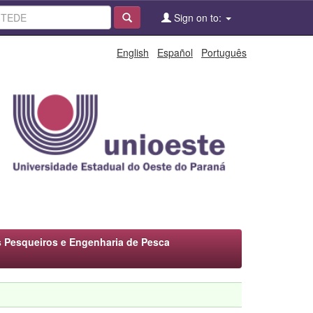
Sign on to:
English
Español
Português
 Pesqueiros e Engenharia de Pesca