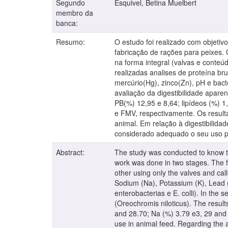
Segundo
Esquivel, Betina Muelbert
membro da
banca:
Resumo:
O estudo foi realizado com objetiv
fabricação de rações para peixes. 
na forma integral (valvas e conte
realizadas analises de proteína brut
mercúrio(Hg), zinco(Zn), pH e bacte
avaliação da digestibilidade aparen
PB(%) 12,95 e 8,64; lipídeos (%) 1
e FMV, respectivamente. Os resulta
animal. Em relação à digestibilida
considerado adequado o seu uso pa
Abstract:
The study was conducted to know the
work was done in two stages. The fi
other using only the valves and cal
Sodium (Na), Potassium (K), Lead (
enterobacterias e E. colli). In the 
(Oreochromis niloticus). The resul
and 28.70; Na (%) 3.79 e3, 29 and 
use in animal feed. Regarding the ap