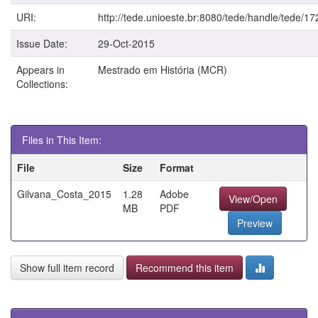
URI:
http://tede.unioeste.br:8080/tede/handle/tede/17
Issue Date:
29-Oct-2015
Appears in
Mestrado em História (MCR)
Collections:
Files in This Item:
File
Size
Format
Gilvana_Costa_2015
1.28
Adobe
View/Open
MB
PDF
Preview
Show full item record
Recommend this item