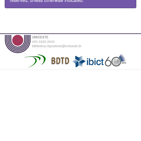
UNIOESTE
(45) 3220-3000
biblioteca.repositorio@unioeste.br