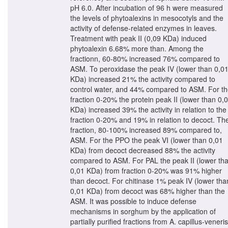
pH 6.0. After incubation of 96 h were measured
the levels of phytoalexins in mesocotyls and the
activity of defense-related enzymes in leaves.
Treatment with peak II (0,09 KDa) induced
phytoalexin 6.68% more than. Among the
fractionn, 60-80% increased 76% compared to
ASM. To peroxidase the peak IV (lower than 0,0
KDa) increased 21% the activity compared to
control water, and 44% compared to ASM. For t
fraction 0-20% the protein peak II (lower than 0,
KDa) increased 39% the activity in relation to the
fraction 0-20% and 19% in relation to decoct. Th
fraction, 80-100% increased 89% compared to,
ASM. For the PPO the peak VI (lower than 0,01
KDa) from decoct decreased 88% the activity
compared to ASM. For PAL the peak II (lower th
0,01 KDa) from fraction 0-20% was 91% higher
than decoct. For chitinase 1% peak IV (lower tha
0,01 KDa) from decoct was 68% higher than the
ASM. It was possible to induce defense
mechanisms in sorghum by the application of
partially purified fractions from A. capillus-veneris