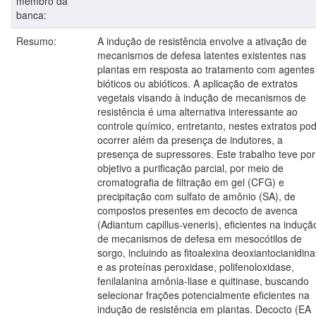
membro da
banca:
Resumo:
A indução de resistência envolve a ativação de
mecanismos de defesa latentes existentes nas
plantas em resposta ao tratamento com agentes
bióticos ou abióticos. A aplicação de extratos
vegetais visando à indução de mecanismos de
resistência é uma alternativa interessante ao
controle químico, entretanto, nestes extratos po
ocorrer além da presença de indutores, a
presença de supressores. Este trabalho teve por
objetivo a purificação parcial, por meio de
cromatografia de filtração em gel (CFG) e
precipitação com sulfato de amônio (SA), de
compostos presentes em decocto de avenca
(Adiantum capillus-veneris), eficientes na induçã
de mecanismos de defesa em mesocótilos de
sorgo, incluindo as fitoalexina deoxiantocianidina
e as proteínas peroxidase, polifenoloxidase,
fenilalanina amônia-liase e quitinase, buscando
selecionar frações potencialmente eficientes na
indução de resistência em plantas. Decocto (EA