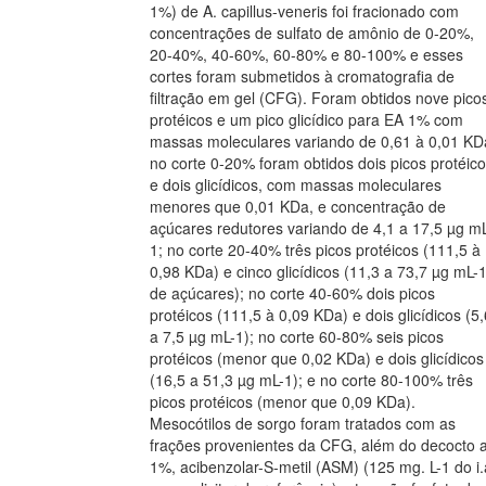
1%) de A. capillus-veneris foi fracionado com
concentrações de sulfato de amônio de 0-20%,
20-40%, 40-60%, 60-80% e 80-100% e esses
cortes foram submetidos à cromatografia de
filtração em gel (CFG). Foram obtidos nove pico
protéicos e um pico glicídico para EA 1% com
massas moleculares variando de 0,61 à 0,01 KD
no corte 0-20% foram obtidos dois picos protéic
e dois glicídicos, com massas moleculares
menores que 0,01 KDa, e concentração de
açúcares redutores variando de 4,1 a 17,5 µg m
1; no corte 20-40% três picos protéicos (111,5 à
0,98 KDa) e cinco glicídicos (11,3 a 73,7 µg mL-
de açúcares); no corte 40-60% dois picos
protéicos (111,5 à 0,09 KDa) e dois glicídicos (5,
a 7,5 µg mL-1); no corte 60-80% seis picos
protéicos (menor que 0,02 KDa) e dois glicídicos
(16,5 a 51,3 µg mL-1); e no corte 80-100% três
picos protéicos (menor que 0,09 KDa).
Mesocótilos de sorgo foram tratados com as
frações provenientes da CFG, além do decocto 
1%, acibenzolar-S-metil (ASM) (125 mg. L-1 do i.