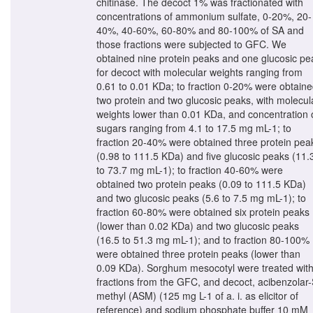
chitinase. The decoct 1% was fractionated with
concentrations of ammonium sulfate, 0-20%, 20-
40%, 40-60%, 60-80% and 80-100% of SA and
those fractions were subjected to GFC. We
obtained nine protein peaks and one glucosic pe
for decoct with molecular weights ranging from
0.61 to 0.01 KDa; to fraction 0-20% were obtain
two protein and two glucosic peaks, with molecul
weights lower than 0.01 KDa, and concentration 
sugars ranging from 4.1 to 17.5 mg mL-1; to
fraction 20-40% were obtained three protein pea
(0.98 to 111.5 KDa) and five glucosic peaks (11.
to 73.7 mg mL-1); to fraction 40-60% were
obtained two protein peaks (0.09 to 111.5 KDa)
and two glucosic peaks (5.6 to 7.5 mg mL-1); to
fraction 60-80% were obtained six protein peaks
(lower than 0.02 KDa) and two glucosic peaks
(16.5 to 51.3 mg mL-1); and to fraction 80-100%
were obtained three protein peaks (lower than
0.09 KDa). Sorghum mesocotyl were treated wit
fractions from the GFC, and decoct, acibenzolar-
methyl (ASM) (125 mg L-1 of a. i. as elicitor of
reference) and sodium phosphate buffer 10 mM