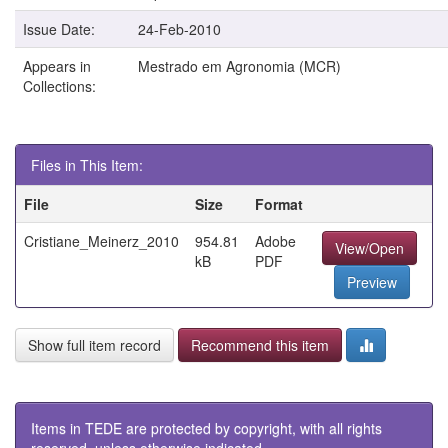
Issue Date:
24-Feb-2010
Appears in
Mestrado em Agronomia (MCR)
Collections:
Files in This Item:
File
Size
Format
Cristiane_Meinerz_2010
954.81
Adobe
View/Open
kB
PDF
Preview
Show full item record
Recommend this item
Items in TEDE are protected by copyright, with all rights
reserved, unless otherwise indicated.