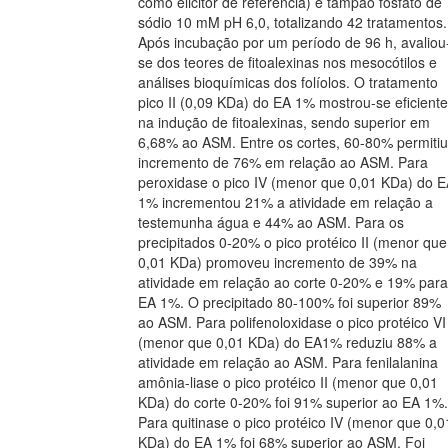
como elicitor de referência) e tampão fosfato de
sódio 10 mM pH 6,0, totalizando 42 tratamentos.
Após incubação por um período de 96 h, avaliou
se dos teores de fitoalexinas nos mesocótilos e
análises bioquímicas dos folíolos. O tratamento
pico II (0,09 KDa) do EA 1% mostrou-se eficiente
na indução de fitoalexinas, sendo superior em
6,68% ao ASM. Entre os cortes, 60-80% permitiu
incremento de 76% em relação ao ASM. Para
peroxidase o pico IV (menor que 0,01 KDa) do 
1% incrementou 21% a atividade em relação a
testemunha água e 44% ao ASM. Para os
precipitados 0-20% o pico protéico II (menor que
0,01 KDa) promoveu incremento de 39% na
atividade em relação ao corte 0-20% e 19% para
EA 1%. O precipitado 80-100% foi superior 89%
ao ASM. Para polifenoloxidase o pico protéico VI
(menor que 0,01 KDa) do EA1% reduziu 88% a
atividade em relação ao ASM. Para fenilalanina
amônia-liase o pico protéico II (menor que 0,01
KDa) do corte 0-20% foi 91% superior ao EA 1%.
Para quitinase o pico protéico IV (menor que 0,0
KDa) do EA 1% foi 68% superior ao ASM. Foi