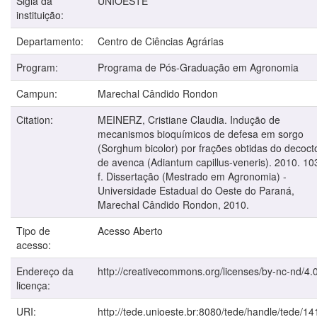
Sigla da
UNIOESTE
instituição:
Departamento:
Centro de Ciências Agrárias
Program:
Programa de Pós-Graduação em Agronomia
Campun:
Marechal Cândido Rondon
Citation:
MEINERZ, Cristiane Claudia. Indução de
mecanismos bioquímicos de defesa em sorgo
(Sorghum bicolor) por frações obtidas do decoct
de avenca (Adiantum capillus-veneris). 2010. 10
f. Dissertação (Mestrado em Agronomia) -
Universidade Estadual do Oeste do Paraná,
Marechal Cândido Rondon, 2010.
Tipo de
Acesso Aberto
acesso:
Endereço da
http://creativecommons.org/licenses/by-nc-nd/4.0
licença:
URI:
http://tede.unioeste.br:8080/tede/handle/tede/14