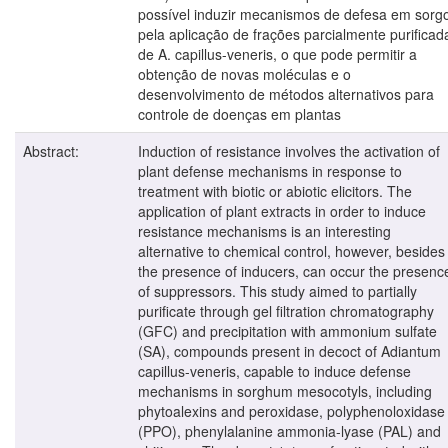
possível induzir mecanismos de defesa em sorg
pela aplicação de frações parcialmente purificad
de A. capillus-veneris, o que pode permitir a
obtenção de novas moléculas e o
desenvolvimento de métodos alternativos para
controle de doenças em plantas
Abstract:
Induction of resistance involves the activation of
plant defense mechanisms in response to
treatment with biotic or abiotic elicitors. The
application of plant extracts in order to induce
resistance mechanisms is an interesting
alternative to chemical control, however, besides
the presence of inducers, can occur the presenc
of suppressors. This study aimed to partially
purificate through gel filtration chromatography
(GFC) and precipitation with ammonium sulfate
(SA), compounds present in decoct of Adiantum
capillus-veneris, capable to induce defense
mechanisms in sorghum mesocotyls, including
phytoalexins and peroxidase, polyphenoloxidase
(PPO), phenylalanine ammonia-lyase (PAL) and