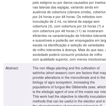
pelo estigma ou por danos causados por insetos
nas laterais das espigas, variando ainda em
ausência de cobertura (câmara úmida), cobertur
por 24 horas e por 48 horas. Os métodos com
inoculação de 2 mL na lateral da espiga sem
cobertura (3), com cobertura por 24 horas (7) e
com cobertura por 48 horas (11) se mostraram
eficientes na caracterização de híbridos tolerant
e suscetíveis e poderão ser empregados em lar
escala na identificação e seleção de variedades
de milho tolerantes à doença. Mais do que isso, 
sociedade poderá consumir produtos de milho
com qualidade superior, com menos micotoxinas
Abstract:
The non tillage planting and the cultivation of
safrinha (short season) corn are factors that may
provide alterations in the microclimate and in the
biology of agro ecosystem, increasing the
populations of fungus like Gibberella zeae, which
is the etiologic agent of one of the maize ear rots
This work had the objective to identify inoculation
methods that can be useful in the election and in
the characterization of genotypes tolerant to G.