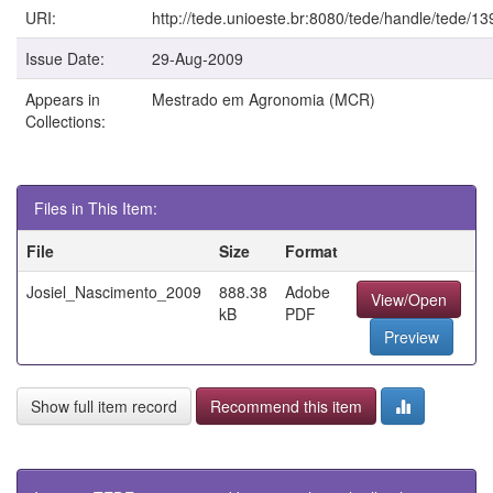
URI:
http://tede.unioeste.br:8080/tede/handle/tede/13
Issue Date:
29-Aug-2009
Appears in
Mestrado em Agronomia (MCR)
Collections:
Files in This Item:
File
Size
Format
Josiel_Nascimento_2009
888.38
Adobe
View/Open
kB
PDF
Preview
Show full item record
Recommend this item