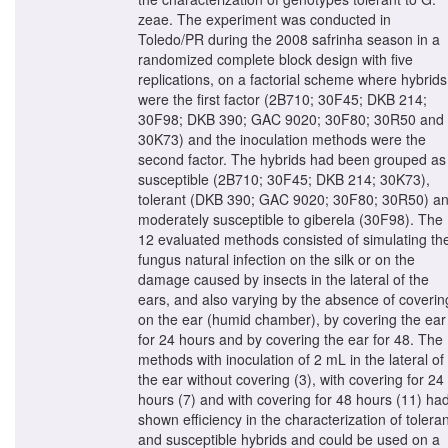
zeae. The experiment was conducted in
Toledo/PR during the 2008 safrinha season in a
randomized complete block design with five
replications, on a factorial scheme where hybrids
were the first factor (2B710; 30F45; DKB 214;
30F98; DKB 390; GAC 9020; 30F80; 30R50 and
30K73) and the inoculation methods were the
second factor. The hybrids had been grouped as
susceptible (2B710; 30F45; DKB 214; 30K73),
tolerant (DKB 390; GAC 9020; 30F80; 30R50) a
moderately susceptible to giberela (30F98). The
12 evaluated methods consisted of simulating th
fungus natural infection on the silk or on the
damage caused by insects in the lateral of the
ears, and also varying by the absence of coverin
on the ear (humid chamber), by covering the ear
for 24 hours and by covering the ear for 48. The
methods with inoculation of 2 mL in the lateral of
the ear without covering (3), with covering for 24
hours (7) and with covering for 48 hours (11) ha
shown efficiency in the characterization of toleran
and susceptible hybrids and could be used on a