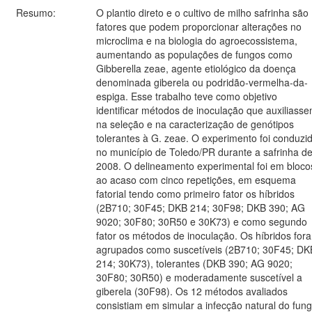
Resumo:
O plantio direto e o cultivo de milho safrinha são
fatores que podem proporcionar alterações no
microclima e na biologia do agroecossistema,
aumentando as populações de fungos como
Gibberella zeae, agente etiológico da doença
denominada giberela ou podridão-vermelha-da-
espiga. Esse trabalho teve como objetivo
identificar métodos de inoculação que auxiliass
na seleção e na caracterização de genótipos
tolerantes à G. zeae. O experimento foi conduzi
no município de Toledo/PR durante a safrinha d
2008. O delineamento experimental foi em bloco
ao acaso com cinco repetições, em esquema
fatorial tendo como primeiro fator os híbridos
(2B710; 30F45; DKB 214; 30F98; DKB 390; AG
9020; 30F80; 30R50 e 30K73) e como segundo
fator os métodos de inoculação. Os híbridos for
agrupados como suscetíveis (2B710; 30F45; DK
214; 30K73), tolerantes (DKB 390; AG 9020;
30F80; 30R50) e moderadamente suscetível a
giberela (30F98). Os 12 métodos avaliados
consistiam em simular a infecção natural do fun