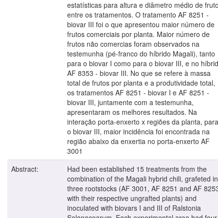
estatísticas para altura e diâmetro médio de frut
entre os tratamentos. O tratamento AF 8251 -
biovar III foi o que apresentou maior número de
frutos comerciais por planta. Maior número de
frutos não comercias foram observados na
testemunha (pé-franco do híbrido Magali), tanto
para o biovar I como para o biovar III, e no híbri
AF 8353 - biovar III. No que se refere à massa
total de frutos por planta e a produtividade total,
os tratamentos AF 8251 - biovar I e AF 8251 -
biovar III, juntamente com a testemunha,
apresentaram os melhores resultados. Na
interação porta-enxerto x regiões da planta, par
o biovar III, maior incidência foi encontrada na
região abaixo da enxertia no porta-enxerto AF
3001
Abstract:
Had been established 15 treatments from the
combination of the Magali hybrid chili, grafeted in
three rootstocks (AF 3001, AF 8251 and AF 825
with their respective ungrafted plants) and
inoculated with biovars I and III of Ralstonia
Solanacearum. Each experimental area had four