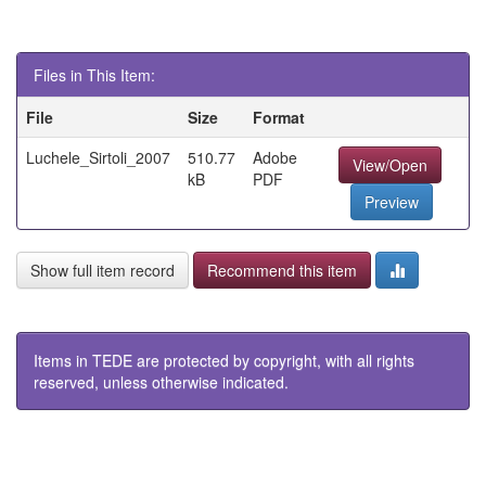
Files in This Item:
File
Size
Format
Luchele_Sirtoli_2007
510.77
Adobe
View/Open
kB
PDF
Preview
Show full item record
Recommend this item
Items in TEDE are protected by copyright, with all rights
reserved, unless otherwise indicated.