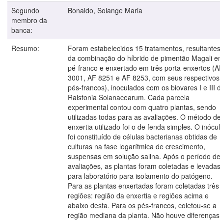
Segundo
Bonaldo, Solange Maria
membro da
banca:
Resumo:
Foram estabelecidos 15 tratamentos, resultante
da combinação do híbrido de pimentão Magali 
pé-franco e enxertado em três porta-enxertos (
3001, AF 8251 e AF 8253, com seus respectivos
pés-francos), inoculados com os biovares I e III 
Ralstonia Solanacearum. Cada parcela
experimental contou com quatro plantas, sendo
utilizadas todas para as avaliações. O método d
enxertia utilizado foi o de fenda simples. O inócu
foi constituído de células bacterianas obtidas de
culturas na fase logarítmica de crescimento,
suspensas em solução salina. Após o período d
avaliações, as plantas foram coletadas e levada
para laboratório para isolamento do patógeno.
Para as plantas enxertadas foram coletadas três
regiões: região da enxertia e regiões acima e
abaixo desta. Para os pés-francos, coletou-se a
região mediana da planta. Não houve diferenças