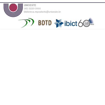
UNIOESTE
(45) 3220-3000
biblioteca.repositorio@unioeste.br