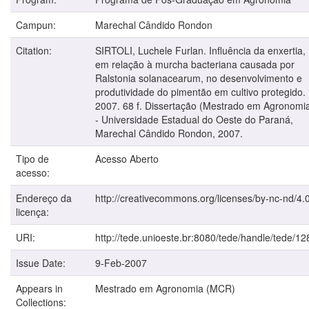
Campun:
Marechal Cândido Rondon
Citation:
SIRTOLI, Luchele Furlan. Influência da enxertia,
em relação à murcha bacteriana causada por
Ralstonia solanacearum, no desenvolvimento e
produtividade do pimentão em cultivo protegido.
2007. 68 f. Dissertação (Mestrado em Agronomi
- Universidade Estadual do Oeste do Paraná,
Marechal Cândido Rondon, 2007.
Tipo de
Acesso Aberto
acesso:
Endereço da
http://creativecommons.org/licenses/by-nc-nd/4.0
licença:
URI:
http://tede.unioeste.br:8080/tede/handle/tede/12
Issue Date:
9-Feb-2007
Appears in
Mestrado em Agronomia (MCR)
Collections: