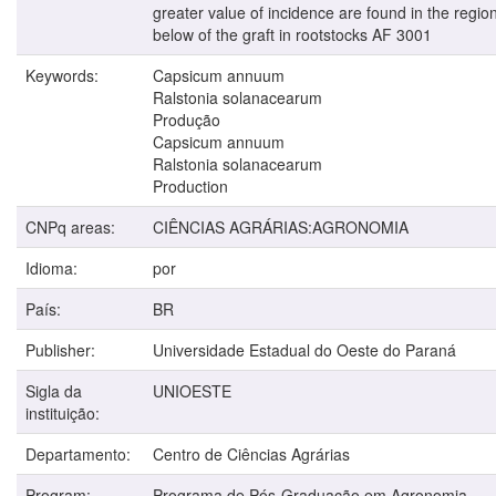
greater value of incidence are found in the regio
below of the graft in rootstocks AF 3001
Keywords:
Capsicum annuum
Ralstonia solanacearum
Produção
Capsicum annuum
Ralstonia solanacearum
Production
CNPq areas:
CIÊNCIAS AGRÁRIAS:AGRONOMIA
Idioma:
por
País:
BR
Publisher:
Universidade Estadual do Oeste do Paraná
Sigla da
UNIOESTE
instituição:
Departamento:
Centro de Ciências Agrárias
Program:
Programa de Pós-Graduação em Agronomia