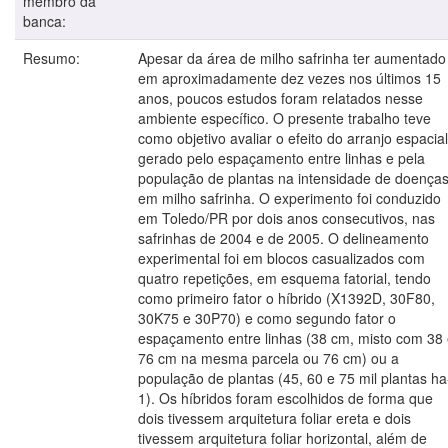
membro da
banca:
Resumo:
Apesar da área de milho safrinha ter aumentado
em aproximadamente dez vezes nos últimos 15
anos, poucos estudos foram relatados nesse
ambiente específico. O presente trabalho teve
como objetivo avaliar o efeito do arranjo espacial
gerado pelo espaçamento entre linhas e pela
população de plantas na intensidade de doença
em milho safrinha. O experimento foi conduzido
em Toledo/PR por dois anos consecutivos, nas
safrinhas de 2004 e de 2005. O delineamento
experimental foi em blocos casualizados com
quatro repetições, em esquema fatorial, tendo
como primeiro fator o híbrido (X1392D, 30F80,
30K75 e 30P70) e como segundo fator o
espaçamento entre linhas (38 cm, misto com 38
76 cm na mesma parcela ou 76 cm) ou a
população de plantas (45, 60 e 75 mil plantas ha
1). Os híbridos foram escolhidos de forma que
dois tivessem arquitetura foliar ereta e dois
tivessem arquitetura foliar horizontal, além de