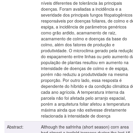
níveis diferentes de tolerância às principais
doenças. Foram avaliadas a incidência e a
severidade dos principais fungos fitopatogênicos
responsáveis por doenças foliares, de colmo e d
espiga, a incidência de parâmetros genéricos
como grão ardido, acamamento de raiz,
acamamento de colmo e doenças da base do
colmo, além dos fatores de produção e
produtividade. O microclima gerado pela reduçã
do espaçamento entre linhas ou pelo aumento d
população de plantas resultou em aumento na
intensidade de doenças de colmo e de espiga,
porém não reduziu a produtividade na mesma
proporção. Por outro lado, essa resposta é
dependente do híbrido e da condição climática d
cada ano agrícola. A temperatura interna da
parcela não foi afetada pelo arranjo espacial,
porém a arquitetura foliar afetou a temperatura
máxima ainda que não estivesse diretamente
relacionada à intensidade de doença
Abstract:
Although the safrinha (short season) corn area
had almost a tenfold increase during the last 15