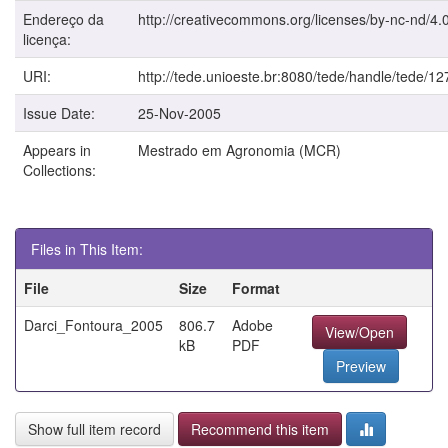
Endereço da
http://creativecommons.org/licenses/by-nc-nd/4.0
licença:
URI:
http://tede.unioeste.br:8080/tede/handle/tede/12
Issue Date:
25-Nov-2005
Appears in
Mestrado em Agronomia (MCR)
Collections:
Files in This Item:
File
Size
Format
Darci_Fontoura_2005
806.7
Adobe
View/Open
kB
PDF
Preview
Show full item record
Recommend this item