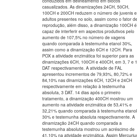
conduzidos em delineamento em blocos
casualizados. As dinamizações 24CH, 50CH,
100CH e 200CH reduzem o número de juvenis e
adultos presentes no solo, assim como o fator d
reprodução, além disso, a dinamização 100CH é
capaz de interferir em aspectos produtivos pelo
aumento de 107,5% no número de vagens
quando comparada à testemunha etanol 30%,
assim como a dinamização 6CH e 12CH. Para
POX a atividade enzimática foi superior para as
dinamizações 6CH, 100CH e 400CH, em 3, 7 e 
DAT respectivamente. A atividade de FAL
apresentou incrementos de 79,93%, 80,72% e
84,10% nas dinamizações 6CH, 12CH e 24CH
respectivamente em relação à testemunha
absoluta, 3 DAT. 14 dias após o primeiro
tratamento, a dinamização 400CH mostrou um
aumento na atividade enzimática de 53,41% e
32,21% quando comparada à testemunha etanol
30% e testemunha absoluta respectivamente. A
dinamização 24CH quando comparada a
testemunha absoluta mostrou um acréscimo de
41,10% na atividade enzimática. Assim Mercuriu