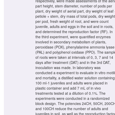
respectively, were made assessments of the aeri
part height, stem diameter, number of pods per
plant, dry weight of aerial part, dry weight of leaf
petiole + stem, dry mass of total pods, dry weight
per pod, fresh weight of root, and were count
juvenile, adults and eggs in the soil and in roots,
and determined the reproduction factor (RF). In
the third experiment, were quantified enzymes
involved in secondary metabolism of plants,
peroxidase (POX), phenylalanine ammonia lyase
(PAL) and polyphenol oxidase (PPO). The sampl
of roots were taken at intervals of 0, 3, 7 and 14
days after treatment (DAT) and in the 3rd DAT,
inoculation was made. In laboratory was
conducted a experiment to evaluate in vitro motili
and mortality, a distilled water solution containing
100 ml-1 juveniles and adults were placed in
plastic container and add 7 mL of in vivo
treatments tested at a dilution of 0.1%. The
experiments were conducted in a randomized
block design. The potencies 24CH, 50CH, 200C
and 100CH reduce the number of adults and
juveniles in soil, as well as the reproduction facto