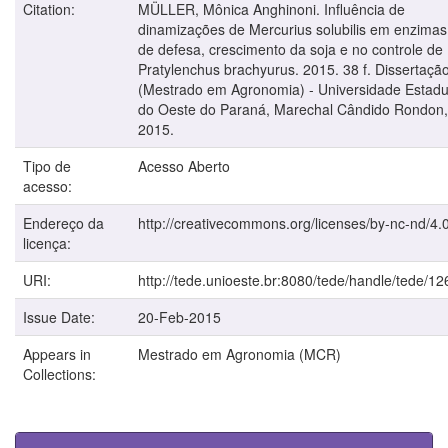
Citation:
MÜLLER, Mônica Anghinoni. Influência de
dinamizações de Mercurius solubilis em enzimas
de defesa, crescimento da soja e no controle de
Pratylenchus brachyurus. 2015. 38 f. Dissertaçã
(Mestrado em Agronomia) - Universidade Estadu
do Oeste do Paraná, Marechal Cândido Rondon,
2015.
Tipo de
Acesso Aberto
acesso:
Endereço da
http://creativecommons.org/licenses/by-nc-nd/4.0
licença:
URI:
http://tede.unioeste.br:8080/tede/handle/tede/12
Issue Date:
20-Feb-2015
Appears in
Mestrado em Agronomia (MCR)
Collections: