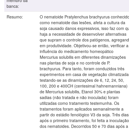
membro da
banca:
Resumo:
O nematoide Pratylenchus brachyurus conhecid
como nematoide das lesões, afeta a cultura da
soja causado danos expressivos, isso faz com q
haja a necessidade de desenvolver alternativas
que supram o controle dos patógenos, agregan
em produtividade. Objetivou-se então, verificar a
influência do medicamento homeopático
Mercurius solubilis em diferentes dinamizações
nas plantas de soja e no controle de P.
brachyurus. Para tanto, foram conduzidos três
experimentos em casa de vegetação climatizada
testando-se as dinamizações de 6, 12, 24, 50,
100, 200 e 400CH (centesimal hahnemanniana)
de Mercurius solubilis, Etanol 30% e plantas
sadias (não tratada e não inoculada) foram
utilizadas como tratamento testemunha. Os
tratamentos foram aplicados semanalmente a
partir do estádio fenológico V3 da soja. Três dias
após o primeiro tratamento, foi feita a inoculação
dos nematoides. Decorridos 50 e 70 dias após a