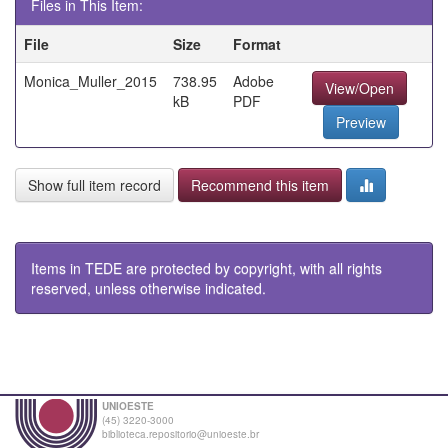
Files in This Item:
File
Size
Format
Monica_Muller_2015
738.95
Adobe
View/Open
kB
PDF
Preview
Show full item record
Recommend this item
Items in TEDE are protected by copyright, with all rights
reserved, unless otherwise indicated.
UNIOESTE
(45) 3220-3000
biblioteca.repositorio@unioeste.br