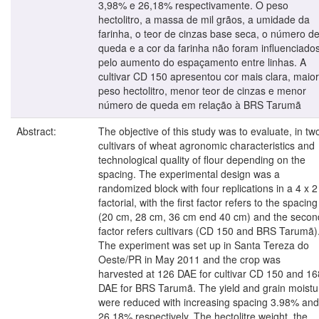
3,98% e 26,18% respectivamente. O peso
hectolitro, a massa de mil grãos, a umidade da
farinha, o teor de cinzas base seca, o número d
queda e a cor da farinha não foram influenciado
pelo aumento do espaçamento entre linhas. A
cultivar CD 150 apresentou cor mais clara, maior
peso hectolitro, menor teor de cinzas e menor
número de queda em relação à BRS Tarumã
Abstract:
The objective of this study was to evaluate, in tw
cultivars of wheat agronomic characteristics and
technological quality of flour depending on the
spacing. The experimental design was a
randomized block with four replications in a 4 x 2
factorial, with the first factor refers to the spacing
(20 cm, 28 cm, 36 cm end 40 cm) and the secon
factor refers cultivars (CD 150 and BRS Tarumã)
The experiment was set up in Santa Tereza do
Oeste/PR in May 2011 and the crop was
harvested at 126 DAE for cultivar CD 150 and 16
DAE for BRS Tarumã. The yield and grain moistu
were reduced with increasing spacing 3.98% and
26.18% respectively. The hectolitre weight, the