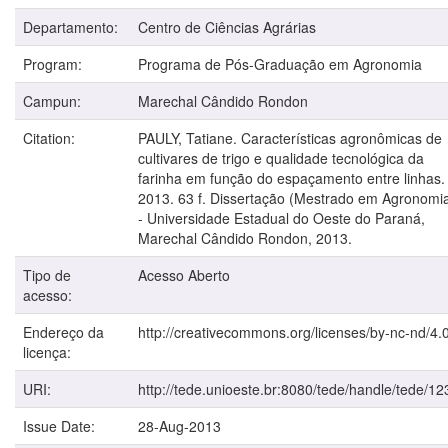
Departamento:
Centro de Ciências Agrárias
Program:
Programa de Pós-Graduação em Agronomia
Campun:
Marechal Cândido Rondon
Citation:
PAULY, Tatiane. Características agronômicas de
cultivares de trigo e qualidade tecnológica da
farinha em função do espaçamento entre linhas.
2013. 63 f. Dissertação (Mestrado em Agronomi
- Universidade Estadual do Oeste do Paraná,
Marechal Cândido Rondon, 2013.
Tipo de
Acesso Aberto
acesso:
Endereço da
http://creativecommons.org/licenses/by-nc-nd/4.0
licença:
URI:
http://tede.unioeste.br:8080/tede/handle/tede/12
Issue Date:
28-Aug-2013