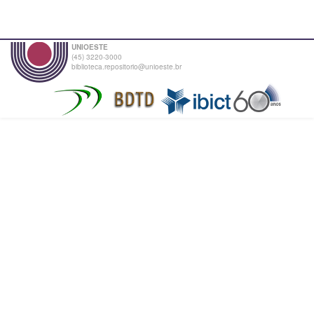
UNIOESTE
(45) 3220-3000
biblioteca.repositorio@unioeste.br