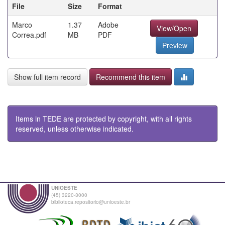
File
Size
Format
Marco
1.37
Adobe
View/Open
Correa.pdf
MB
PDF
Preview
Show full item record
Recommend this item
Items in TEDE are protected by copyright, with all rights
reserved, unless otherwise indicated.
UNIOESTE
(45) 3220-3000
biblioteca.repositorio@unioeste.br