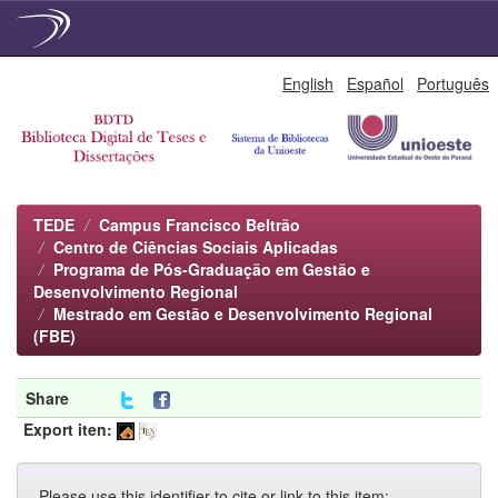
Skip
English
Español
Português
navigation
TEDE
Campus Francisco Beltrão
Centro de Ciências Sociais Aplicadas
Programa de Pós-Graduação em Gestão e
Desenvolvimento Regional
Mestrado em Gestão e Desenvolvimento Regional
(FBE)
Share
Export iten:
Please use this identifier to cite or link to this item: