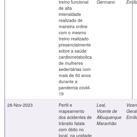
treino funcional
Germano
Emíli
de alta
intensidade
realizado de
maneira online
com o mesmo
treino realizado
presencialmente
sobre a saúde
cardiometabolica
de mulheres
sedentárias com
mais de 50 anos
durante a
pandemia covid-
19
28-Nov-2023
Perfil e
Leal,
Vicent
mapeamento
Vicente de
Gera
dos acidentes de
Albuquerque
Emíli
trânsito fatais
Maranhão
com óbito no
local, na unidade