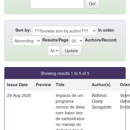
Sort by:
In order:
Results/Page
Authors/Record:
Showing results 1 to 5 of 5
Issue Date
Preview
Title
Author(s)
Orie
29-Aug-2025
Impacto de um
Balbinot,
Vicent
programa
Gisely
Gera
remoto de dieta
Sanagiotto
Emíli
com baixo teor
de carboidratos
no manejo do
diabetes tipo 2: