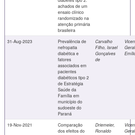
achados de um
ensaio clínico
randomizado na
atenção primária
brasileira
31-Aug-2023
Prevalência de
Carvalho
Vicent
nefropatia
Filho, Israel
Gera
diabética e
Gonçalves
Emíli
fatores
de
associados em
pacientes
diabéticos tipo 2
de Estratégia
Saúde da
Família em
município do
sudoeste do
Paraná
19-Nov-2021
Comparação
Driemeier,
Vicent
dos efeitos do
Ronaldo
Gera