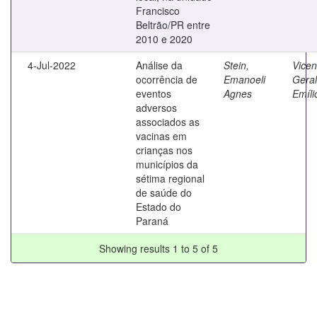
Francisco
Beltrão/PR entre
2010 e 2020
4-Jul-2022
Análise da
Stein,
Vicent
ocorrência de
Emanoeli
Gera
eventos
Agnes
Emíli
adversos
associados as
vacinas em
crianças nos
municípios da
sétima regional
de saúde do
Estado do
Paraná
Showing results 1 to 5 of 5