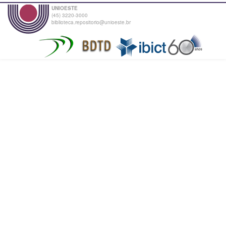
UNIOESTE
(45) 3220-3000
biblioteca.repositorio@unioeste.br