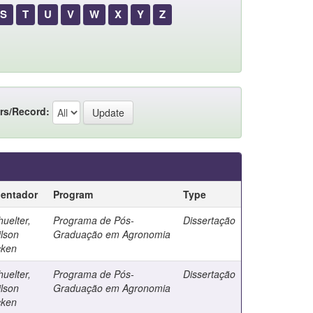
S
T
U
V
W
X
Y
Z
rs/Record:
ientador
Program
Type
uelter,
Programa de Pós-
Dissertação
ilson
Graduação em Agronomia
cken
uelter,
Programa de Pós-
Dissertação
ilson
Graduação em Agronomia
cken