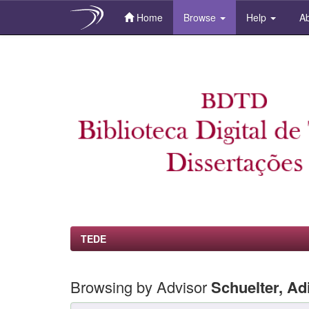
Home
Browse
Help
Ab
Skip
navigation
TEDE
Browsing by Advisor
Schuelter, Ad