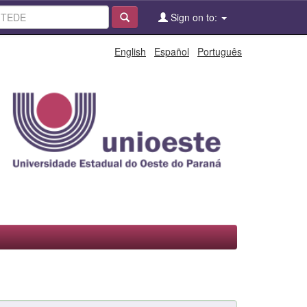
Sign on to:
English
Español
Português