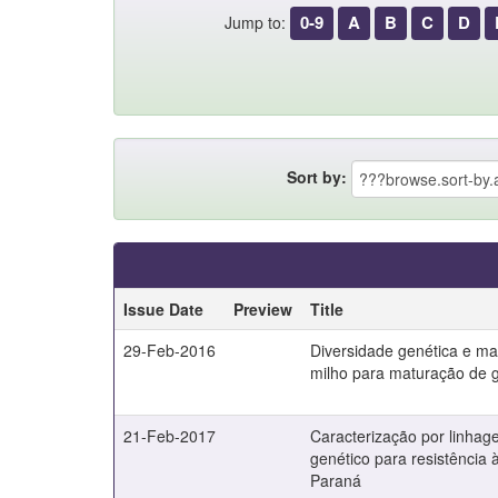
0-9
A
B
C
D
Jump to:
Sort by:
Issue Date
Preview
Title
29-Feb-2016
Diversidade genética e m
milho para maturação de 
21-Feb-2017
Caracterização por linhag
genético para resistência
Paraná