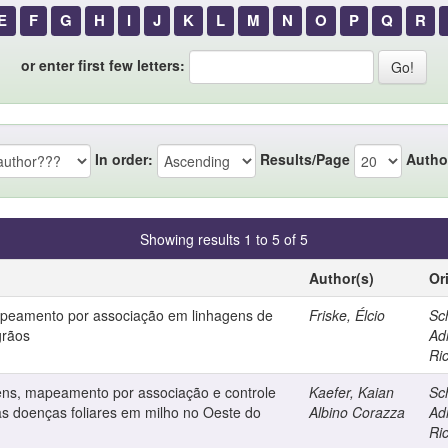
E
F
G
H
I
J
K
L
M
N
O
P
Q
R
or enter first few letters:
In order:
Results/Page
Autho
Showing results 1 to 5 of 5
Author(s)
Or
apeamento por associação em linhagens de
Friske, Élcio
Sch
grãos
Ad
Ri
ens, mapeamento por associação e controle
Kaefer, Kaian
Sch
 às doenças foliares em milho no Oeste do
Albino Corazza
Ad
Ri