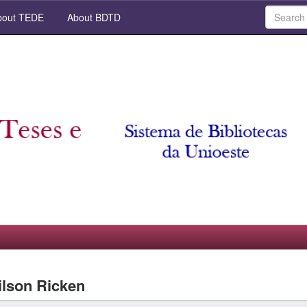
out TEDE
About BDTD
ilson Ricken