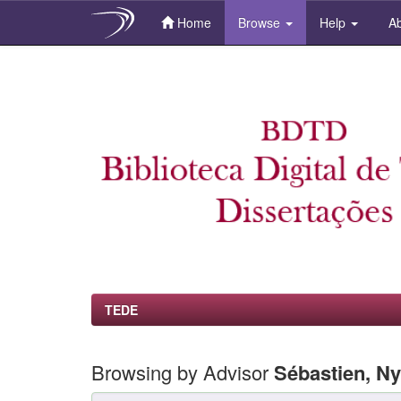
Home
Browse
Help
Ab
Skip
navigation
TEDE
Browsing by Advisor
Sébastien, N