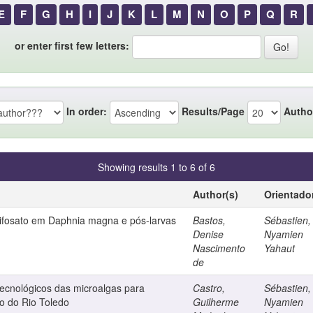
E
F
G
H
I
J
K
L
M
N
O
P
Q
R
or enter first few letters:
In order:
Results/Page
Autho
Showing results 1 to 6 of 6
Author(s)
Orientado
lifosato em Daphnia magna e pós-larvas
Bastos,
Sébastien,
Denise
Nyamien
Nascimento
Yahaut
de
tecnológicos das microalgas para
Castro,
Sébastien,
o do Rio Toledo
Guilherme
Nyamien