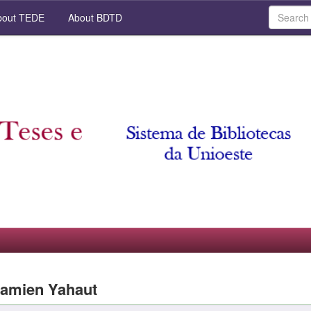
out TEDE
About BDTD
yamien Yahaut