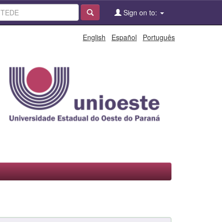
Sign on to:
English
Español
Português