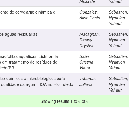
Miola de
Yahaut
uente de cervejaria: dinâmica e
Gonzalez,
Sébastien,
Aline Costa
Nyamien
Yahaut
de águas residuárias
Macagnan,
Sébastien,
Daiany
Nyamien
Crystina
Yahaut
acrófitas aquáticas, Eichhornia
Sales,
Sébastien,
tes em tratamento de resíduos de
Cristina
Nyamien
oledo/PR
Viana
Yahaut
ico-químicos e microbiológicos para
Taborda,
Sébastien,
 qualidade da água – IQA no Rio Toledo
Juliana
Nyamien
Yahaut
Showing results 1 to 6 of 6