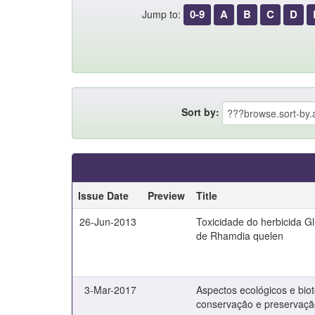
0-9
A
B
C
D
Jump to:
Sort by:
Issue Date
Preview
Title
26-Jun-2013
Toxicidade do herbicida G
de Rhamdia quelen
3-Mar-2017
Aspectos ecológicos e bio
conservação e preservaçã