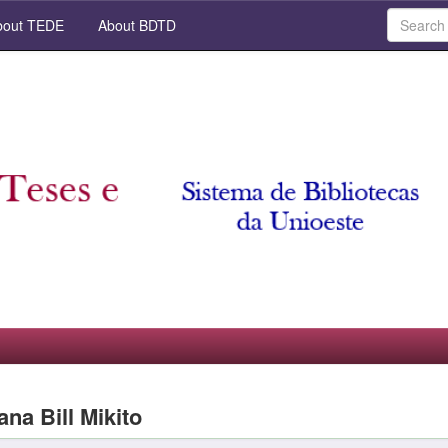
out TEDE
About BDTD
ana Bill Mikito