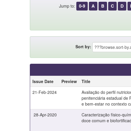
0-9
A
B
C
D
Jump to:
Sort by:
Issue Date
Preview
Title
21-Feb-2024
Avaliação do perfil nutrici
penitenciária estadual de
e bem-estar no contexto c
28-Apr-2020
Caracterização físico-quím
doce comum e biofortifica