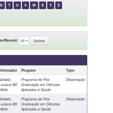
S
T
U
V
W
X
Y
Z
rs/Record:
Orientador
Program
Type
Kottwitz,
Programa de Pós-
Dissertação
Luciana Bill
Graduação em Ciências
Mikito
Aplicadas à Saúde
Kottwitz,
Programa de Pós-
Dissertação
Luciana Bill
Graduação em Ciências
Mikito
Aplicadas à Saúde