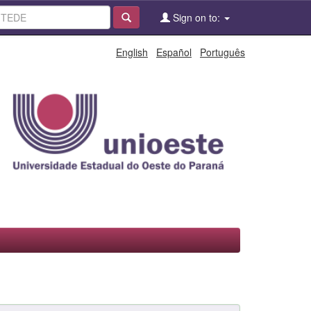
Sign on to:
English
Español
Português