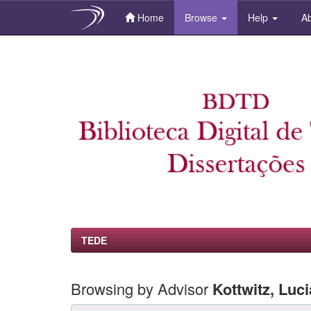
Home
Browse
Help
Ab
Skip
navigation
TEDE
Browsing by Advisor
Kottwitz, Luci