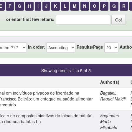
E
F
G
H
I
J
K
L
M
N
O
P
Q
R
or enter first few letters:
In order:
Results/Page
Autho
Showing results 1 to 5 of 5
Author(s)
onal em indivíduos privados de liberdade na
Bagatini,
 Francisco Beltrão: um enfoque na saúde alimentar
Raquel Maiéli
arcerário
ica e de compostos bioativos de folhas de batata-
Fagundes,
da (Ipomea batatas L.)
Maria
Elisabete