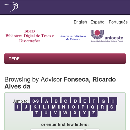
Skip
English
Español
Português
navigation
TEDE
Browsing by Advisor
Fonseca, Ricardo
Alves da
0-9
A
B
C
D
E
F
G
H
Jump to:
I
J
K
L
M
N
O
P
Q
R
S
T
U
V
W
X
Y
Z
or enter first few letters: