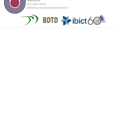
UNIOESTE
(45) 3220-3000
biblioteca.repositorio@unioeste.br