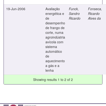
19-Jun-2006
Avaliação
Funck,
Fonseca,
energética e
Sandro
Ricardo
de
Ricardo
Alves da
desempenho
de frango de
corte, numa
agroindústria
avícola com
sistema
automático
de
aquecimento
a gás e a
lenha
Showing results 1 to 2 of 2