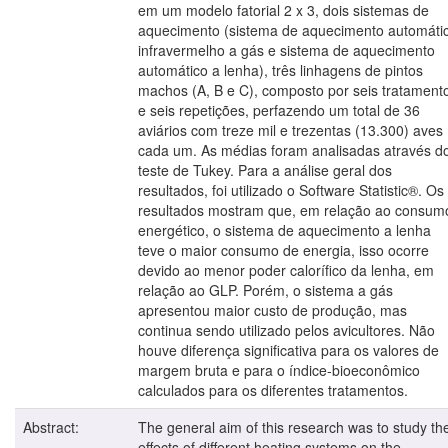
em um modelo fatorial 2 x 3, dois sistemas de
aquecimento (sistema de aquecimento automáti
infravermelho a gás e sistema de aquecimento
automático a lenha), três linhagens de pintos
machos (A, B e C), composto por seis tratament
e seis repetições, perfazendo um total de 36
aviários com treze mil e trezentas (13.300) aves
cada um. As médias foram analisadas através d
teste de Tukey. Para a análise geral dos
resultados, foi utilizado o Software Statistic®. Os
resultados mostram que, em relação ao consum
energético, o sistema de aquecimento a lenha
teve o maior consumo de energia, isso ocorre
devido ao menor poder calorífico da lenha, em
relação ao GLP. Porém, o sistema a gás
apresentou maior custo de produção, mas
continua sendo utilizado pelos avicultores. Não
houve diferença significativa para os valores de
margem bruta e para o índice-bioeconômico
calculados para os diferentes tratamentos.
Abstract:
The general aim of this research was to study th
effects of different heating systems on the