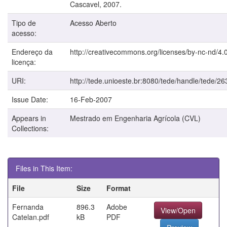
Cascavel, 2007.
Tipo de
Acesso Aberto
acesso:
Endereço da
http://creativecommons.org/licenses/by-nc-nd/4.0
licença:
URI:
http://tede.unioeste.br:8080/tede/handle/tede/26
Issue Date:
16-Feb-2007
Appears in
Mestrado em Engenharia Agrícola (CVL)
Collections:
Files in This Item:
File
Size
Format
Fernanda
896.3
Adobe
View/Open
Catelan.pdf
kB
PDF