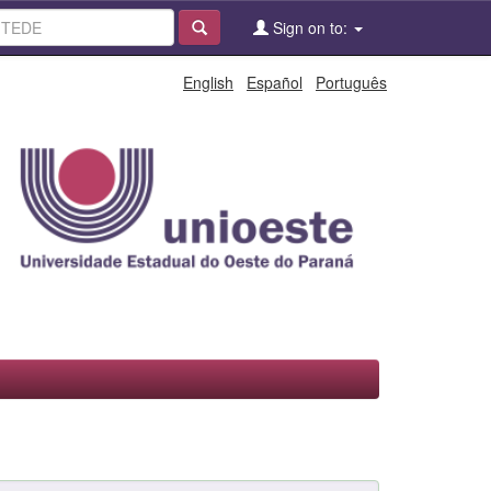
Sign on to:
English
Español
Português