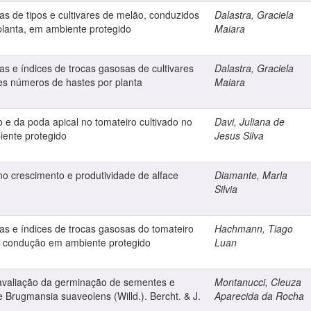
as de tipos e cultivares de melão, conduzidos
Dalastra, Graciela
planta, em ambiente protegido
Maiara
as e índices de trocas gasosas de cultivares
Dalastra, Graciela
es números de hastes por planta
Maiara
 e da poda apical no tomateiro cultivado no
Davi, Juliana de
iente protegido
Jesus Silva
o crescimento e produtividade de alface
Diamante, Marla
Silvia
as e índices de trocas gasosas do tomateiro
Hachmann, Tiago
e condução em ambiente protegido
Luan
 avaliação da germinação de sementes e
Montanucci, Cleuza
 Brugmansia suaveolens (Willd.). Bercht. & J.
Aparecida da Rocha