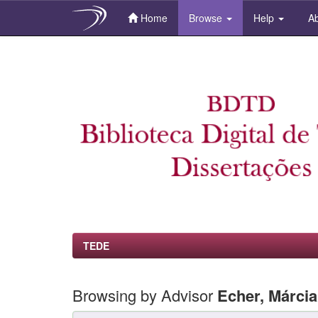
Home
Browse
Help
Ab
Skip
navigation
TEDE
Browsing by Advisor
Echer, Márci