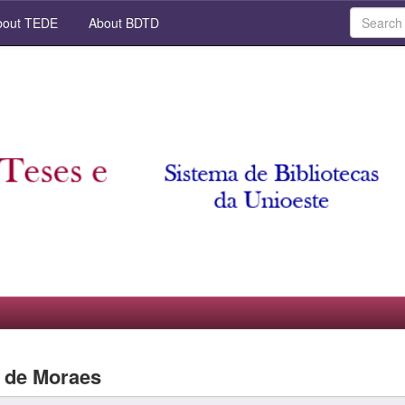
out TEDE
About BDTD
a de Moraes