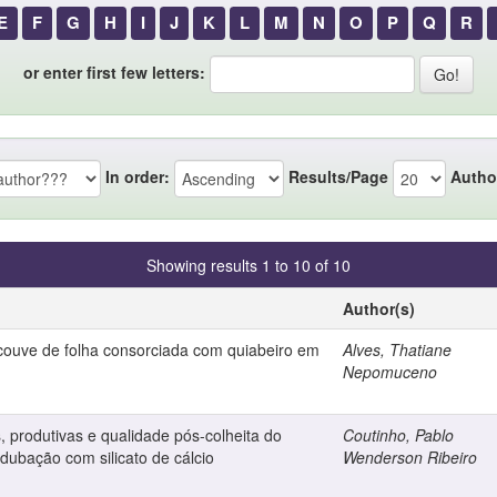
E
F
G
H
I
J
K
L
M
N
O
P
Q
R
or enter first few letters:
In order:
Results/Page
Autho
Showing results 1 to 10 of 10
Author(s)
couve de folha consorciada com quiabeiro em
Alves, Thatiane
Nepomuceno
as, produtivas e qualidade pós-colheita do
Coutinho, Pablo
dubação com silicato de cálcio
Wenderson Ribeiro