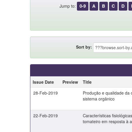
0-9
A
B
C
D
Jump to:
Sort by:
Issue Date
Preview
Title
28-Feb-2019
Produção e qualidade da 
sistema orgânico
22-Feb-2019
Características fisiológic
tomateiro em resposta à a