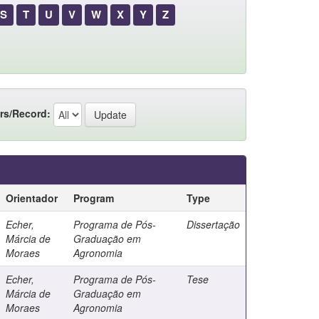
S
T
U
V
W
X
Y
Z
rs/Record:
Orientador
Program
Type
Echer,
Programa de Pós-
Dissertação
Márcia de
Graduação em
Moraes
Agronomia
Echer,
Programa de Pós-
Tese
Márcia de
Graduação em
Moraes
Agronomia