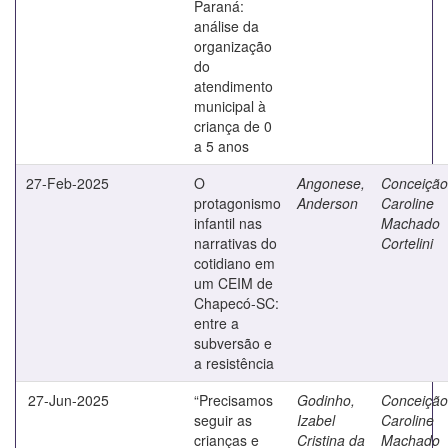
Paraná:
análise da
organização
do
atendimento
municipal à
criança de 0
a 5 anos
27-Feb-2025
O
Angonese,
Conceição
protagonismo
Anderson
Caroline
infantil nas
Machado
narrativas do
Cortelini
cotidiano em
um CEIM de
Chapecó-SC:
entre a
subversão e
a resistência
27-Jun-2025
“Precisamos
Godinho,
Conceição
seguir as
Izabel
Caroline
crianças e
Cristina da
Machado