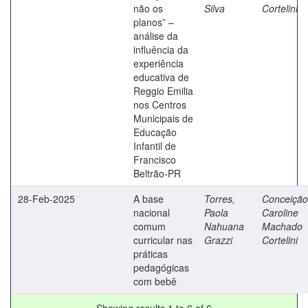
não os
Silva
Cortelini
planos” –
análise da
influência da
experiência
educativa de
Reggio Emilia
nos Centros
Municipais de
Educação
Infantil de
Francisco
Beltrão-PR
28-Feb-2025
A base
Torres,
Conceição
nacional
Paola
Caroline
comum
Nahuana
Machado
curricular nas
Grazzi
Cortelini
práticas
pedagógicas
com bebê
Showing results 1 to 6 of 6