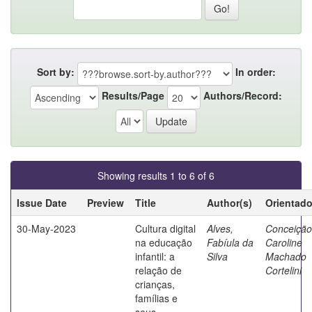
Sort by:
In order:
Results/Page
Authors/Record:
Showing results 1 to 6 of 6
Issue Date
Preview
Title
Author(s)
Orientado
30-May-2023
Cultura digital
Alves,
Conceição
na educação
Fabíula da
Caroline
infantil: a
Silva
Machado
relação de
Cortelini
crianças,
famílias e
seus