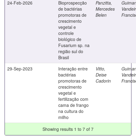
24-Feb-2026
Bioprospecção
Panzitta,
Guimar
de bactérias
Mercedes
Vandeir
promotoras de
Belen
Francis
crescimento
vegetal e
controle
biológico de
Fusarium sp. na
região sul do
Brasil
29-Sep-2023
Interação entre
Vitto,
Guimar
bactérias
Deise
Vandeir
promotoras de
Cadorin
Francis
crescimento
vegetal e
fertilização com
cama de frango
na cultura do
milho
Showing results 1 to 7 of 7