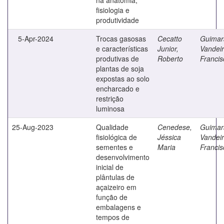
fisiologia e
produtividade
5-Apr-2024
Trocas gasosas
Cecatto
Guimar
e características
Junior,
Vandeir
produtivas de
Roberto
Francis
plantas de soja
expostas ao solo
encharcado e
restrição
luminosa
25-Aug-2023
Qualidade
Cenedese,
Guimar
fisiológica de
Jéssica
Vandeir
sementes e
Maria
Francis
desenvolvimento
inicial de
plântulas de
açaizeiro em
função de
embalagens e
tempos de