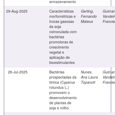
armazenamento
29-Aug-2025
Características
Gerling,
Guimar
morfométricas e
Fernando
Vandeir
trocas gasosas
Mateus
Francis
da soja
coinoculada com
bactérias
promotoras de
crescimento
vegetal e
aplicação de
bioestimulantes
28-Jul-2025
Bactérias
Nunes,
Guimar
prospectadas da
Ana Laura
Vandeir
tiririca (Cyperus
Topanott
Francis
rotundus L.)
promovem o
desenvolvimento
de plantas de
soja e milho