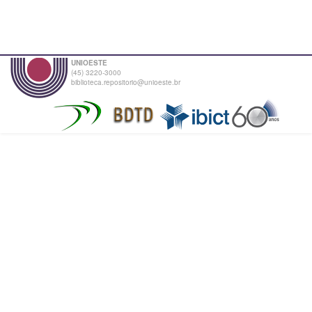
UNIOESTE
(45) 3220-3000
biblioteca.repositorio@unioeste.br