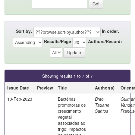
Sort by:
In order:
Results/Page
Authors/Record:
Showing results 1 to 7 of 7
Issue Date
Preview
Title
Author(s)
Orient
10-Feb-2023
Bactérias
Brito,
Guimar
promotoras de
Tauane
Vandeir
crescimento
Santos
Francis
vegetal
associadas ao
trigo: impactos
na anatomia,