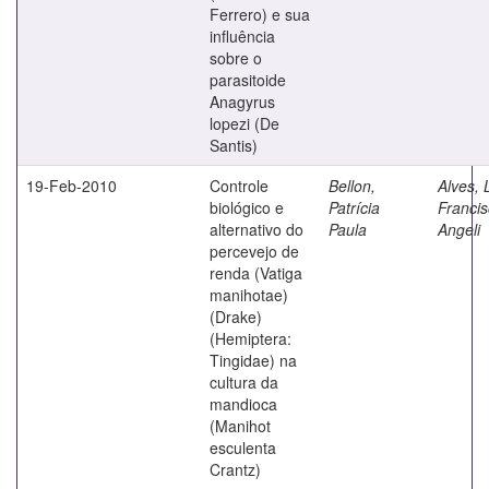
Ferrero) e sua
influência
sobre o
parasitoide
Anagyrus
lopezi (De
Santis)
19-Feb-2010
Controle
Bellon,
Alves, 
biológico e
Patrícia
Franci
alternativo do
Paula
Angeli
percevejo de
renda (Vatiga
manihotae)
(Drake)
(Hemiptera:
Tingidae) na
cultura da
mandioca
(Manihot
esculenta
Crantz)