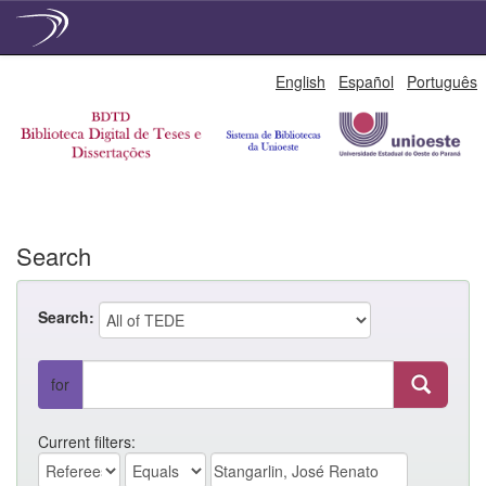
Skip
English
Español
Português
navigation
Search
Search:
for
Current filters: