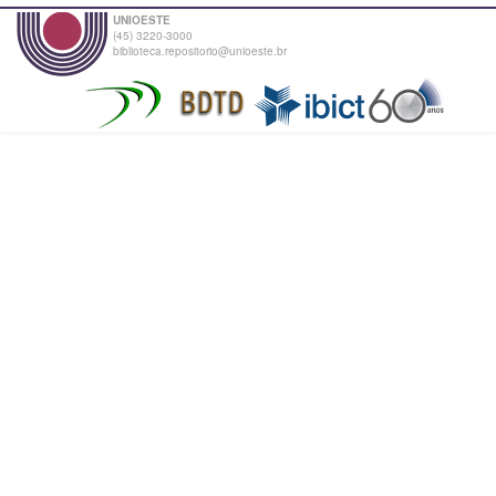
UNIOESTE
(45) 3220-3000
biblioteca.repositorio@unioeste.br