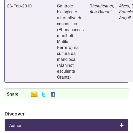
26-Feb-2010
Controle
Rheinheimer,
Alves, 
biológico e
Ana Raquel
Franci
alternativo da
Angeli
cochonilha
(Phenacoccus
manihoti
Matile-
Ferrero) na
cultura da
mandioca
(Manihot
esculenta
Crantz)
Share
Discover
Author