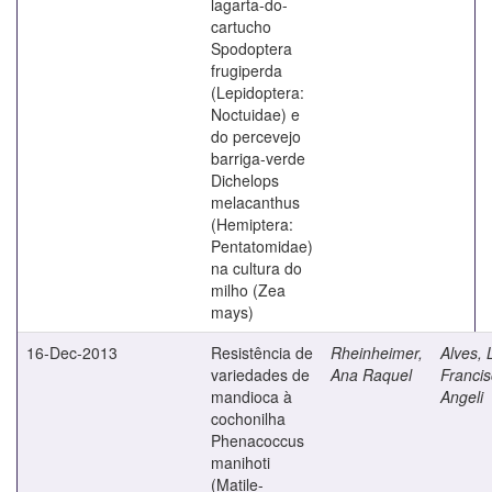
lagarta-do-
cartucho
Spodoptera
frugiperda
(Lepidoptera:
Noctuidae) e
do percevejo
barriga-verde
Dichelops
melacanthus
(Hemiptera:
Pentatomidae)
na cultura do
milho (Zea
mays)
16-Dec-2013
Resistência de
Rheinheimer,
Alves, 
variedades de
Ana Raquel
Franci
mandioca à
Angeli
cochonilha
Phenacoccus
manihoti
(Matile-