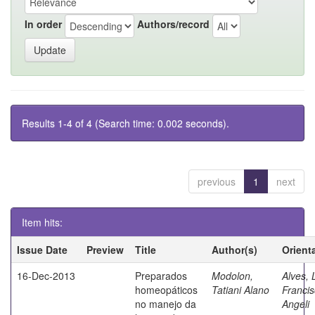
In order
Authors/record
Results 1-4 of 4 (Search time: 0.002 seconds).
previous
1
next
Item hits:
Issue Date
Preview
Title
Author(s)
Orient
16-Dec-2013
Preparados
Modolon,
Alves, 
homeopáticos
Tatiani Alano
Franci
no manejo da
Angeli