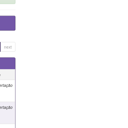
next
e
ertação
ertação