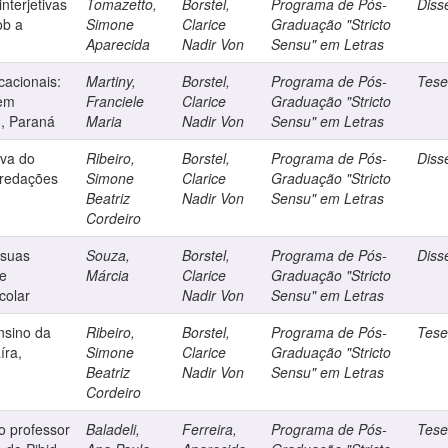
interjetivas
Tomazetto,
Borstel,
Programa de Pós-
Diss
ob a
Simone
Clarice
Graduação "Stricto
Aparecida
Nadir Von
Sensu" em Letras
ucacionais:
Martiny,
Borstel,
Programa de Pós-
Tes
 em
Franciele
Clarice
Graduação "Stricto
, Paraná
Maria
Nadir Von
Sensu" em Letras
iva do
Ribeiro,
Borstel,
Programa de Pós-
Diss
 redações
Simone
Clarice
Graduação "Stricto
Beatriz
Nadir Von
Sensu" em Letras
Cordeiro
 suas
Souza,
Borstel,
Programa de Pós-
Diss
de
Márcia
Clarice
Graduação "Stricto
colar
Nadir Von
Sensu" em Letras
ensino da
Ribeiro,
Borstel,
Programa de Pós-
Tes
íra,
Simone
Clarice
Graduação "Stricto
Beatriz
Nadir Von
Sensu" em Letras
Cordeiro
o professor
Baladeli,
Ferreira,
Programa de Pós-
Tes