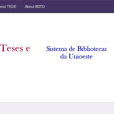
out TEDE
About BDTD