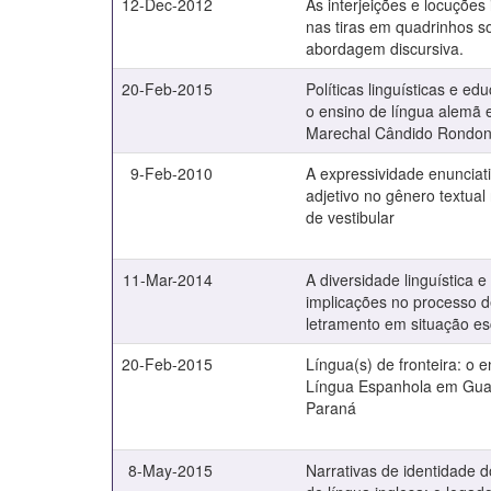
12-Dec-2012
As interjeições e locuções 
nas tiras em quadrinhos s
abordagem discursiva.
20-Feb-2015
Políticas linguísticas e ed
o ensino de língua alemã
Marechal Cândido Rondon
9-Feb-2010
A expressividade enunciat
adjetivo no gênero textual
de vestibular
11-Mar-2014
A diversidade linguística e
implicações no processo 
letramento em situação es
20-Feb-2015
Língua(s) de fronteira: o 
Língua Espanhola em Gua
Paraná
8-May-2015
Narrativas de identidade d