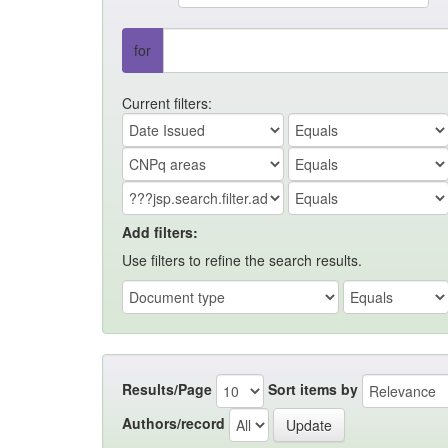
for
Current filters:
Add filters:
Use filters to refine the search results.
Results/Page
Sort items by
Authors/record