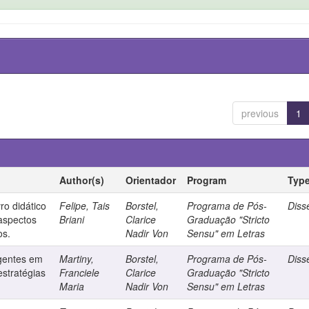
previous
1
Author(s)
Orientador
Program
Typ
ro didático
Felipe, Tais
Borstel,
Programa de Pós-
Diss
 aspectos
Briani
Clarice
Graduação "Stricto
os.
Nadir Von
Sensu" em Letras
gentes em
Martiny,
Borstel,
Programa de Pós-
Diss
stratégias
Franciele
Clarice
Graduação "Stricto
Maria
Nadir Von
Sensu" em Letras