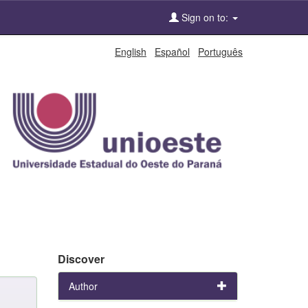
Sign on to:
English
Español
Português
Discover
Author