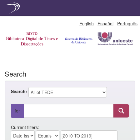
Skip
English
Español
Português
navigation
Search
Search:
for
Current filters: