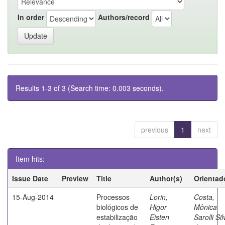
In order
Authors/record
Results 1-3 of 3 (Search time: 0.003 seconds).
previous
1
next
Item hits:
Issue Date
Preview
Title
Author(s)
Orientad
15-Aug-2014
Processos
Lorin,
Costa,
biológicos de
Higor
Mônica
estabilização
Eisten
Sarolli Sil