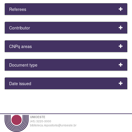
Referees
Contributor
CNPq areas
Document type
Date issued
UNIOESTE
(45) 3220-3000
biblioteca.repositorio@unioeste.br