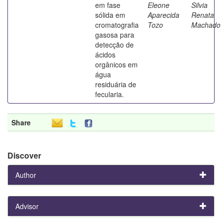
em fase
Eleone
Silvia
sólida em
Aparecida
Renata
cromatografia
Tozo
Machado
gasosa para
detecção de
ácidos
orgânicos em
água
residuária de
fecularia.
Share
Discover
Author
Advisor