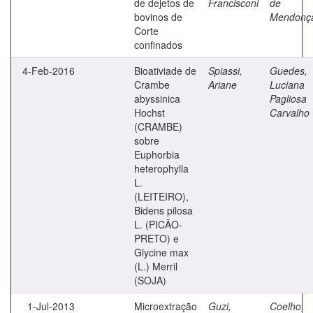
de dejetos de
Francisconi
de
bovinos de
Mendonç
Corte
confinados
4-Feb-2016
Bioativiade de
Spiassi,
Guedes,
Crambe
Ariane
Luciana
abyssinica
Pagliosa
Hochst
Carvalho
(CRAMBE)
sobre
Euphorbia
heterophylla
L.
(LEITEIRO),
Bidens pilosa
L. (PICÃO-
PRETO) e
Glycine max
(L.) Merril
(SOJA)
1-Jul-2013
Microextração
Guzi,
Coelho,