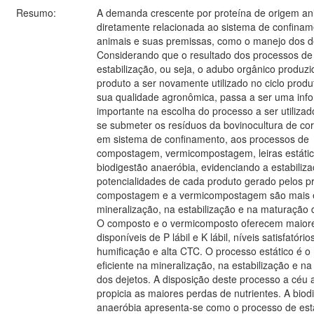
Resumo:
A demanda crescente por proteína de origem an
diretamente relacionada ao sistema de confina
animais e suas premissas, como o manejo dos d
Considerando que o resultado dos processos de
estabilização, ou seja, o adubo orgânico produzi
produto a ser novamente utilizado no ciclo produt
sua qualidade agronômica, passa a ser uma inf
importante na escolha do processo a ser utilizad
se submeter os resíduos da bovinocultura de cor
em sistema de confinamento, aos processos de
compostagem, vermicompostagem, leiras estátic
biodigestão anaeróbia, evidenciando a estabiliz
potencialidades de cada produto gerado pelos p
compostagem e a vermicompostagem são mais e
mineralização, na estabilização e na maturação 
O composto e o vermicomposto oferecem maiore
disponíveis de P lábil e K lábil, níveis satisfatório
humificação e alta CTC. O processo estático é 
eficiente na mineralização, na estabilização e n
dos dejetos. A disposição deste processo a céu 
propicia as maiores perdas de nutrientes. A biod
anaeróbia apresenta-se como o processo de est