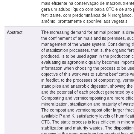
mais eficiente na conservação de macronutriente
gera um adubo líquido com baixa CTC e de alto 
fertilizante, com predominância de N inorgânico
amônio, prontamente disponível aos vegetais
Abstract:
The increasing demand for animal protein is direc
the confinement of animals and its premises, suc
management of the waste system. Considering tha
of stabilization processes, that is, the organic ferti
produced, is to be used again in the production c
evaluating its agronomic quality becomes import
information when choosing the process to be us
objective of this work was to submit beef cattle w
in feedlot, to the processes of composting, verm
static piles and anaerobic digestion, showing the 
and the potential of each product generated by 
Composting and vermicomposting are more effici
mineralization, stabilization and maturity of was
The compost and vermicompost offer larger fract
available P and K, satisfactory levels of humifica
CTC. The static process is less efficient in minera
stabilization and maturity wastes. The disposition 
process in the open provides the greatest loss of 