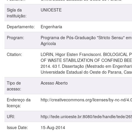
Sigla da
UNIOESTE
instituição:
Departamento:
Engenharia
Program:
Programa de Pós-Graduação "Stricto Sensu" em
Agrícola
Citation:
LORIN, Higor Eisten Francisconi. BIOLOGICA
OF WASTE STABILIZATION OF CONFINED BEE
2014. 63 f. Dissertação (Mestrado em Engenhari
Universidade Estadual do Oeste do Parana, Casc
Tipo de
Acesso Aberto
acesso:
Endereço da
http://creativecommons.org/licenses/by-nc-nd/4.0
licença:
URI:
http://tede.unioeste.br:8080/tede/handle/tede/26
Issue Date:
15-Aug-2014