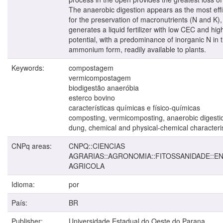
The anaerobic digestion appears as the most eff
for the preservation of macronutrients (N and K)
generates a liquid fertilizer with low CEC and high 
potential, with a predominance of inorganic N in 
ammonium form, readily available to plants.
Keywords:
compostagem
vermicompostagem
biodigestão anaeróbia
esterco bovino
características químicas e físico-químicas
composting, vermicomposting, anaerobic digestio
dung, chemical and physical-chemical characteris
CNPq areas:
CNPQ::CIENCIAS
AGRARIAS::AGRONOMIA::FITOSSANIDADE::
AGRICOLA
Idioma:
por
País:
BR
Publisher:
Universidade Estadual do Oeste do Parana