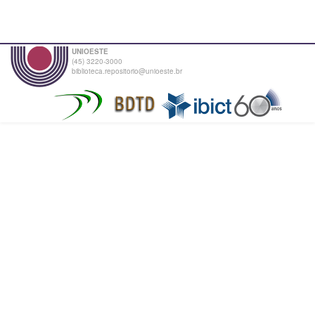
UNIOESTE
(45) 3220-3000
biblioteca.repositorio@unioeste.br