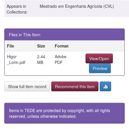
Appears in
Mestrado em Engenharia Agrícola (CVL)
Collections:
Files in This Item:
File
Size
Format
Higor
2.44
Adobe
View/Open
_Lorin.pdf
MB
PDF
Preview
Show full item record
Recommend this item
Items in TEDE are protected by copyright, with all rights
reserved, unless otherwise indicated.