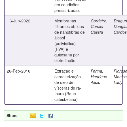
em condições
pressurizadas
6-Jun-2022
Membranas
Cordeiro,
Dragun
filtrantes obtidas
Camila
Dougla
de nanofibras de
Cassia
Cardos
álcool
(polivinílico)
(PVA) e
quitosana por
eletrofiação
26-Feb-2016
Extração e
Perina,
Fiorese
caracterização
Henrique
Monica
de óleo de
Alipio
Lady
vísceras de rã-
touro (Rana
catesbeiana)
Share