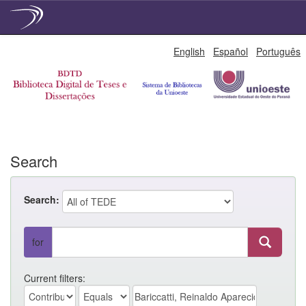
Skip
English
Español
Português
navigation
Search
Search:
for
Current filters: