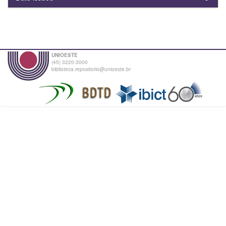
UNIOESTE
(45) 3220-3000
biblioteca.repositorio@unioeste.br