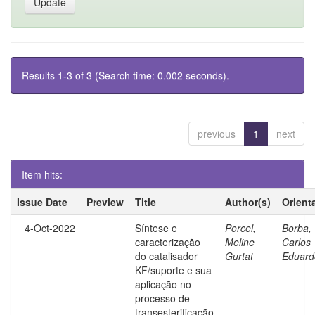
Results 1-3 of 3 (Search time: 0.002 seconds).
previous
1
next
Item hits:
Issue Date
Preview
Title
Author(s)
Orient
4-Oct-2022
Síntese e
Porcel,
Borba,
caracterização
Meline
Carlos
do catalisador
Gurtat
Eduard
KF/suporte e sua
aplicação no
processo de
transesterificação