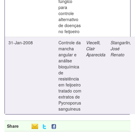
fúngico
para
controle
alternativo
de doenças
no feijoeiro
31-Jan-2008
Controle da
Viecelli,
Stangarlin,
mancha
Clair
José
angular e
Aparecida
Renato
análise
bioquímica
de
resistência
em feijoeiro
tratado com
extratos de
Pycnoporus
sanguineus
Share