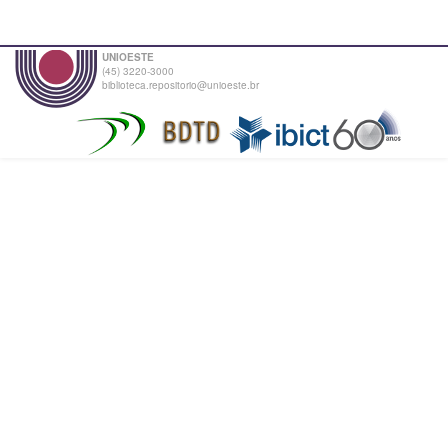
UNIOESTE
(45) 3220-3000
biblioteca.repositorio@unioeste.br