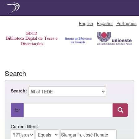
Skip
English
Español
Português
navigation
Search
Search:
for
Current filters: