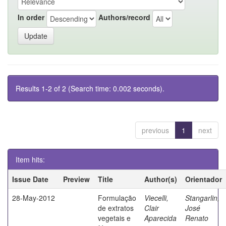
In order
Authors/record
Results 1-2 of 2 (Search time: 0.002 seconds).
previous
1
next
Item hits:
Issue Date
Preview
Title
Author(s)
Orientador
28-May-2012
Formulação
Viecelli,
Stangarlin,
de extratos
Clair
José
vegetais e
Aparecida
Renato