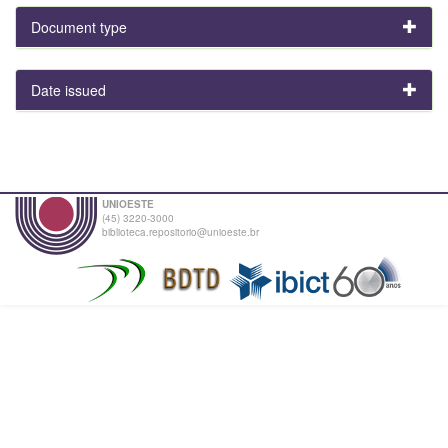
Document type
Date issued
UNIOESTE
(45) 3220-3000
biblioteca.repositorio@unioeste.br