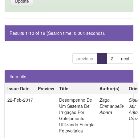
Results 1-10 of 19 (Search time: 0.004 seconds).
previous
1
2
next
Item hits:
Issue Date
Preview
Title
Author(s)
Orie
22-Feb-2017
Desempenho De
Zago,
Siqu
Um Sistema De
Emmanuelle
Jair
Irrigação Por
Albara
Anto
Gotejamento
Cruz
Utilizando Energia
Fotovoltaica