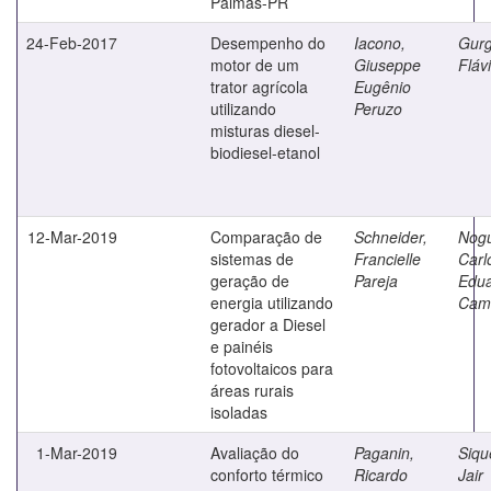
Palmas-PR
24-Feb-2017
Desempenho do
Iacono,
Gurg
motor de um
Giuseppe
Fláv
trator agrícola
Eugênio
utilizando
Peruzo
misturas diesel-
biodiesel-etanol
12-Mar-2019
Comparação de
Schneider,
Nogu
sistemas de
Francielle
Carl
geração de
Pareja
Edu
energia utilizando
Cam
gerador a Diesel
e painéis
fotovoltaicos para
áreas rurais
isoladas
1-Mar-2019
Avaliação do
Paganin,
Siqu
conforto térmico
Ricardo
Jair