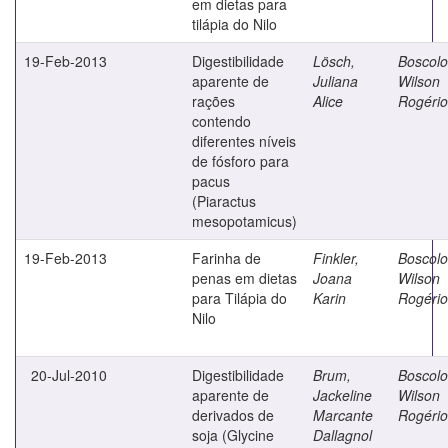
em dietas para
tilápia do Nilo
19-Feb-2013
Digestibilidade
Lösch,
Boscolo
aparente de
Juliana
Wilson
rações
Alice
Rogério
contendo
diferentes níveis
de fósforo para
pacus
(Piaractus
mesopotamicus)
19-Feb-2013
Farinha de
Finkler,
Boscolo
penas em dietas
Joana
Wilson
para Tilápia do
Karin
Rogério
Nilo
20-Jul-2010
Digestibilidade
Brum,
Boscolo
aparente de
Jackeline
Wilson
derivados de
Marcante
Rogério
soja (Glycine
Dallagnol