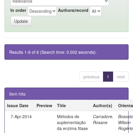
In order
Authors/record
Results 1-6 of 6 (Search time: 0.002 seconds).
previous
1
next
Item hits:
Issue Date
Preview
Title
Author(s)
Orient
7-Apr-2014
Métodos de
Carradore,
Boscolo
suplementação
Rosane
Wilson
da enzima fitase
Rogério