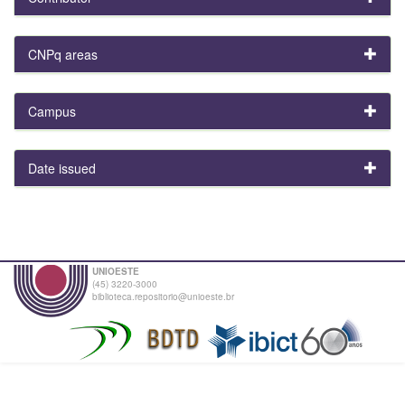
CNPq areas
Campus
Date issued
UNIOESTE
(45) 3220-3000
biblioteca.repositorio@unioeste.br