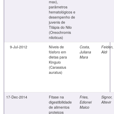
max),
parâmetros
hematológicos e
desempenho de
juvenis de
Tilápia do Nilo
(Oreochromis
niloticus)
9-Jul-2012
Níveis de
Costa,
Feiden,
fósforo em
Juliana
Aldi
dietas para
Mara
Kinguio
(Carassius
auratus)
17-Dec-2014
Fitase na
Fries,
Signor,
digestibilidade
Edionei
Altevir
de alimentos
Maico
proteicos