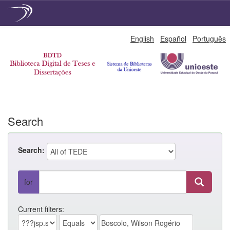
Skip
English
Español
Português
navigation
Search
Search:
for
Current filters: