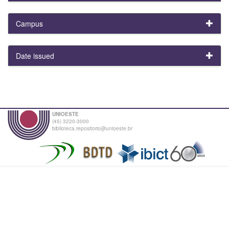
Campus
Date issued
UNIOESTE
(45) 3220-3000
biblioteca.repositorio@unioeste.br