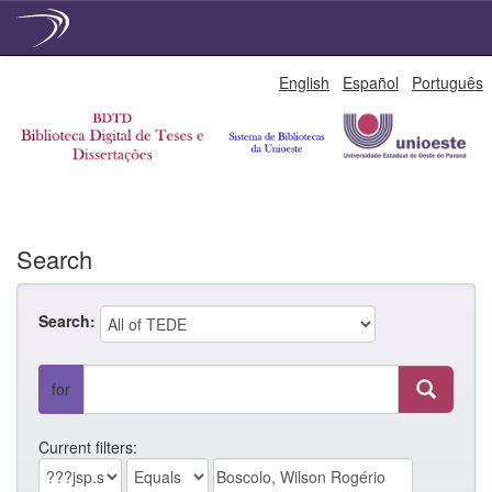
Skip
English
Español
Português
navigation
Search
Search:
for
Current filters: