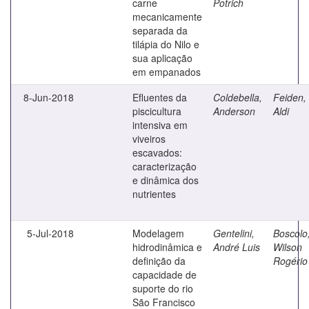
carne
Potrich
mecanicamente
separada da
tilápia do Nilo e
sua aplicação
em empanados
8-Jun-2018
Efluentes da
Coldebella,
Feiden,
piscicultura
Anderson
Aldi
intensiva em
viveiros
escavados:
caracterização
e dinâmica dos
nutrientes
5-Jul-2018
Modelagem
Gentelini,
Boscolo
hidrodinâmica e
André Luis
Wilson
definição da
Rogério
capacidade de
suporte do rio
São Francisco