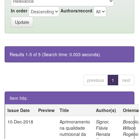
In order
Authors/record
Results 1-5 of 5 (Search time: 0.003 seconds).
previous
1
next
Item hits:
Issue Date
Preview
Title
Author(s)
Orienta
10-Dec-2018
Aprimoramento
Signor,
Boscolo
na qualidade
Flávia
Wilson
nutricional da
Renata
Rogério