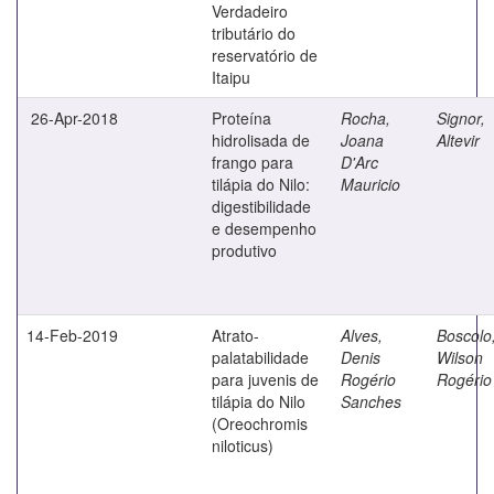
Verdadeiro
tributário do
reservatório de
Itaipu
26-Apr-2018
Proteína
Rocha,
Signor,
hidrolisada de
Joana
Altevir
frango para
D'Arc
tilápia do Nilo:
Mauricio
digestibilidade
e desempenho
produtivo
14-Feb-2019
Atrato-
Alves,
Boscolo
palatabilidade
Denis
Wilson
para juvenis de
Rogério
Rogério
tilápia do Nilo
Sanches
(Oreochromis
niloticus)