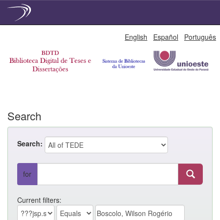
Skip
English
Español
Português
navigation
Search
Search:
for
Current filters: