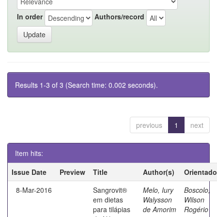
In order
Authors/record
Results 1-3 of 3 (Search time: 0.002 seconds).
previous
1
next
Item hits:
Issue Date
Preview
Title
Author(s)
Orientado
8-Mar-2016
Sangrovit®
Melo, Iury
Boscolo,
em dietas
Walysson
Wilson
para tilápias
de Amorim
Rogério