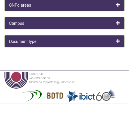
CNPq areas
Campus
Document type
UNIOESTE
(45) 3220-3000
biblioteca.repositorio@unioeste.br