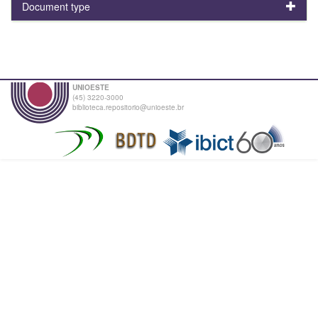
Document type
UNIOESTE
(45) 3220-3000
biblioteca.repositorio@unioeste.br