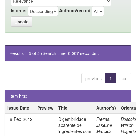
In order
Authors/record
Results 1-5 of 5 (Search time: 0.007 seconds).
previous
1
next
Item hits:
Issue Date
Preview
Title
Author(s)
Orient
6-Feb-2012
Digestibilidade
Freitas,
Boscolo
aparente de
Jakeline
Wilson
ingredientes com
Marcela
Rogério