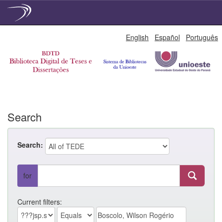
Skip
English
Español
Português
navigation
Search
Search:
for
Current filters: