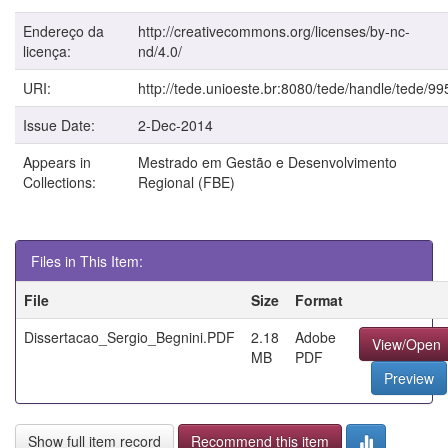
Endereço da
http://creativecommons.org/licenses/by-nc-
licença:
nd/4.0/
URI:
http://tede.unioeste.br:8080/tede/handle/tede/99
Issue Date:
2-Dec-2014
Appears in
Mestrado em Gestão e Desenvolvimento
Collections:
Regional (FBE)
Files in This Item:
File
Size
Format
Dissertacao_Sergio_Begnini.PDF
2.18
Adobe
View/Open
MB
PDF
Preview
Show full item record
Recommend this item