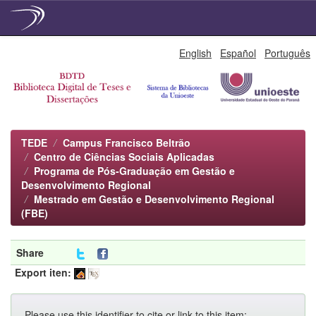
Skip
English
Español
Português
navigation
TEDE
Campus Francisco Beltrão
Centro de Ciências Sociais Aplicadas
Programa de Pós-Graduação em Gestão e
Desenvolvimento Regional
Mestrado em Gestão e Desenvolvimento Regional
(FBE)
Share
Export iten:
Please use this identifier to cite or link to this item: