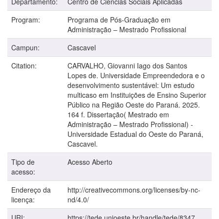
Departamento:
Centro de Ciências Sociais Aplicadas
Program:
Programa de Pós-Graduação em
Administração – Mestrado Profissional
Campun:
Cascavel
Citation:
CARVALHO, Giovanni Iago dos Santos
Lopes de. Universidade Empreendedora e o
desenvolvimento sustentável: Um estudo
multicaso em Instituições de Ensino Superior
Público na Região Oeste do Paraná. 2025.
164 f. Dissertação( Mestrado em
Administração – Mestrado Profissional) -
Universidade Estadual do Oeste do Paraná,
Cascavel.
Tipo de
Acesso Aberto
acesso:
Endereço da
http://creativecommons.org/licenses/by-nc-
licença:
nd/4.0/
URI:
https://tede.unioeste.br/handle/tede/8347