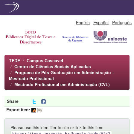
Skip
English
Español
Português
navigation
TEDE
Campus Cascavel
Centro de Ciências Sociais Aplicadas
Programa de Pós-Graduação em Administração –
Mestrado Profissional
Mestrado Profissional em Administração (CVL)
Share
Export iten:
Please use this identifier to cite or link to this item:
https://tede.unioeste.br/handle/tede/8347