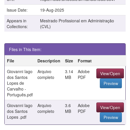
Issue Date:
19-Aug-2025
Appears in
Mestrado Profissional em Administração
Collections:
(CVL)
Files in This Item:
File
Description
Size
Format
Giovanni Iago
Arquivo
3.14
Adobe
View/Open
dos Santos
completo
MB
PDF
Lopes de
Preview
Carvalho -
Português.pdf
Giovanni Iago
Arquivo
3.6
Adobe
View/Open
dos Santos
completo
MB
PDF
Lopes .pdf
Preview