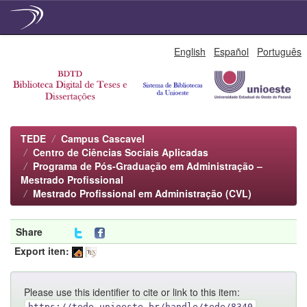
Skip
English
Español
Português
navigation
TEDE
Campus Cascavel
Centro de Ciências Sociais Aplicadas
Programa de Pós-Graduação em Administração –
Mestrado Profissional
Mestrado Profissional em Administração (CVL)
Share
Export iten:
Please use this identifier to cite or link to this item:
https://tede.unioeste.br/handle/tede/8340