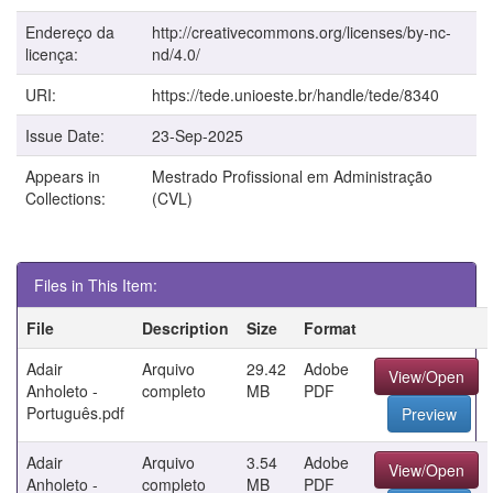
Endereço da
http://creativecommons.org/licenses/by-nc-
licença:
nd/4.0/
URI:
https://tede.unioeste.br/handle/tede/8340
Issue Date:
23-Sep-2025
Appears in
Mestrado Profissional em Administração
Collections:
(CVL)
Files in This Item:
File
Description
Size
Format
Adair
Arquivo
29.42
Adobe
View/Open
Anholeto -
completo
MB
PDF
Português.pdf
Preview
Adair
Arquivo
3.54
Adobe
View/Open
Anholeto -
completo
MB
PDF